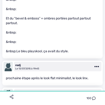
&nbsp;
Et du “bevel & emboss” + ombres portées partout partout
partout.
&nbsp;
&nbsp;
&nbsp;Le bleu playskool, ça avait du style.
rodj
Le 13/07/2015 à 11h43
prochaine étape après le look flat minimalist, le look linx.
rodj
Le 13/07/2015 à 11h47
100