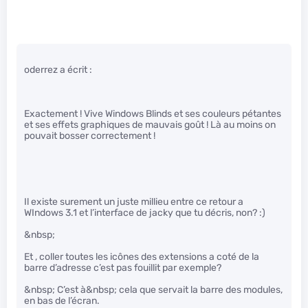
oderrez a écrit :
Exactement ! Vive Windows Blinds et ses couleurs pétantes
et ses effets graphiques de mauvais goût ! Là au moins on
pouvait bosser correctement !
Il existe surement un juste millieu entre ce retour a
WIndows 3.1 et l’interface de jacky que tu décris, non? :)
&nbsp;
Et , coller toutes les icônes des extensions a coté de la
barre d’adresse c’est pas fouillit par exemple?
&nbsp; C’est à&nbsp; cela que servait la barre des modules,
en bas de l’écran.