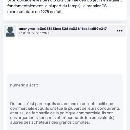
Si on considère les Basic 8 bits comme des OS (et ils en étaient
fondamentalement, la plupart du temps), le premier OS
microsoft date de 1975 en fait.
anonyme_b3e05f43bed326da32611ec4ad59c217
Le 05/08/2015 à 19h00
numerid a écrit :
Du tout, c’est parce qu’ils ont eu une excellente politique
commerciale et qu’ils ont tué la plupart de leurs concurrents
et aussi, ça fait partie de la politique commerciale, ils ont
des arguments sonnants et trébuchants (ou équivalents)
auprès des acheteurs des grands comptes.