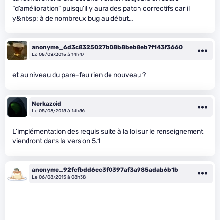
“d’amélioration” puisqu’il y aura des patch correctifs car il
y&nbsp; à de nombreux bug au début…
anonyme_6d3c8325027b08b8beb8eb7f143f3660
Le 05/08/2015 à 14h47
et au niveau du pare-feu rien de nouveau ?
Nerkazoid
Le 05/08/2015 à 14h56
L’implémentation des requis suite à la loi sur le renseignement
viendront dans la version 5.1
anonyme_92fcfbdd6cc3f0397af3a985adab6b1b
Le 06/08/2015 à 08h38