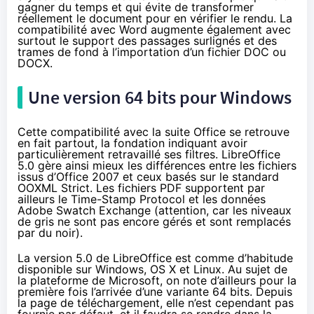
gagner du temps et qui évite de transformer
réellement le document pour en vérifier le rendu. La
compatibilité avec Word augmente également avec
surtout le support des passages surlignés et des
trames de fond à l’importation d’un fichier DOC ou
DOCX.
Une version 64 bits pour Windows
Cette compatibilité avec la suite Office se retrouve
en fait partout, la fondation indiquant avoir
particulièrement retravaillé ses filtres. LibreOffice
5.0 gère ainsi mieux les différences entre les fichiers
issus d’Office 2007 et ceux basés sur le standard
OOXML Strict. Les fichiers PDF supportent par
ailleurs le Time-Stamp Protocol et les données
Adobe Swatch Exchange (attention, car les niveaux
de gris ne sont pas encore gérés et sont remplacés
par du noir).
La version 5.0 de LibreOffice est comme d’habitude
disponible sur Windows, OS X et Linux. Au sujet de
la plateforme de Microsoft, on note d’ailleurs pour la
première fois l’arrivée d’une variante 64 bits. Depuis
la
page de téléchargement
, elle n’est cependant pas
fournie par défaut, et il faudra se rendre dans la