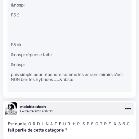
&nbsp;
F5 ;)
F5 ok
&nbsp; réponse faite
&nbsp;
puis simple pour répondre comme les écrans miroirs c’est
NON ben les hybrides …..&nbsp;
melchizedech
Le 09/09/2015 à 14h21
Est que le ＯＲＤＩＮＡＴＥＵＲ ＨＰ ＳＰＥＣＴＲＥ Ｘ３６０
fait partie de cette catégorie ?