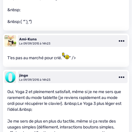
&nbsp;
&nbsp;( ͡° ͜ʖ ͡°)
Ami-Kuns
Le 09/09/2015 à 14h23
T’es pas au marché pour crié.
" />
jinge
Le 09/09/2015 à 14h23
Oui, Yoga 2 et pleinement satisfait, même si je ne me sers que
rarement du mode tablette (je reviens rapidement au mode
ordi pour récupérer le clavier). &nbsp;Le Yoga 3 plus léger est
l’idéal.&nbsp;
Je me sers de plus en plus du tactile, même si ça reste des
usages simples (défilement, interactions boutons simples,