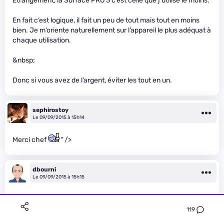
Etrangement, la Surface PRO 3 c’est celle que j’utilise le moins.
En fait c’est logique, il fait un peu de tout mais tout en moins
bien. Je m’oriente naturellement sur l’appareil le plus adéquat à
chaque utilisation.
&nbsp;
Donc si vous avez de l’argent, éviter les tout en un.
sephirostoy
Le 09/09/2015 à 15h14
Merci chef
" />
dbourni
Le 09/09/2015 à 15h15
Oui, car je recherchais un portable léger et peu encombrant.
Je n’ai pas de portable perso (un iMac) et au boulot j’ai un
119
portable 17 pouces. Je l’ai trimbalé pendant longtemps lors de