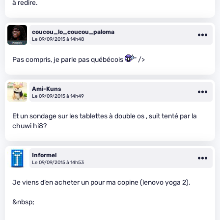
à redire.
coucou_lo_coucou_paloma
Le 09/09/2015 à 14h48
Pas compris, je parle pas québécois
" />
Ami-Kuns
Le 09/09/2015 à 14h49
Et un sondage sur les tablettes à double os , suit tenté par la
chuwi hi8?
Informel
Le 09/09/2015 à 14h53
Je viens d’en acheter un pour ma copine (lenovo yoga 2).
&nbsp;