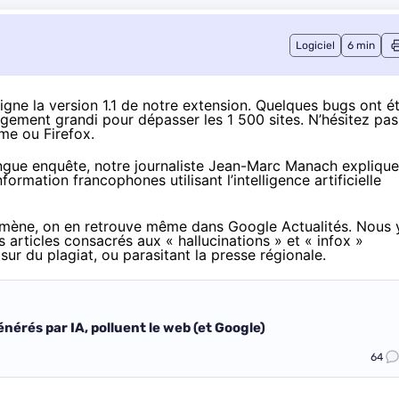
Logiciel
6 min
gne la version 1.1 de notre extension. Quelques bugs ont é
rgement grandi pour dépasser les 1 500 sites. N’hésitez pas
ome ou Firefox.
ongue enquête
, notre journaliste Jean-Marc Manach explique
ormation francophones utilisant l’intelligence artificielle
nomène, on en retrouve même dans Google Actualités. Nous 
s articles consacrés aux « hallucinations » et « infox »
sur du plagiat, ou parasitant la presse régionale.
nérés par IA, polluent le web (et Google)
64