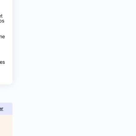
et
ps
 ne
res
er