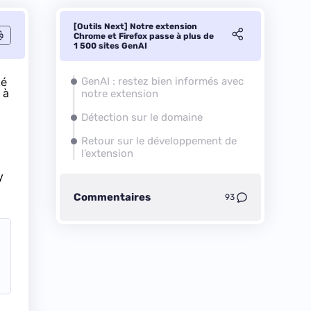
[Outils Next] Notre extension
Chrome et Firefox passe à plus de
1 500 sites GenAI
té
GenAI : restez bien informés avec
 à
notre extension
Détection sur le domaine
Retour sur le développement de
l’extension
y
Commentaires
93