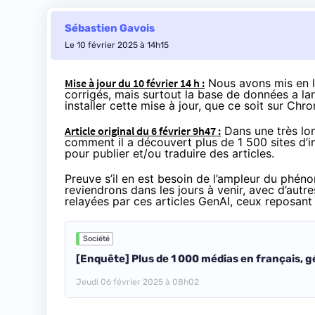
Sébastien Gavois
Le 10 février 2025 à 14h15
Mise à jour du 10 février 14 h :
Nous avons mis en li
corrigés, mais surtout la base de données a la
installer cette mise à jour, que ce soit sur Chr
Article original du 6 février 9h47 :
Dans une
très l
comment il a découvert plus de 1 500 sites d’inf
pour publier et/ou traduire des articles.
Preuve s’il en est besoin de l’ampleur du phé
reviendrons dans les jours à venir, avec d’autre
relayées par ces articles GenAI, ceux reposant 
Société
[Enquête] Plus de 1 000 médias en français, gé
Jeudi 06 février 2025 à 08h02