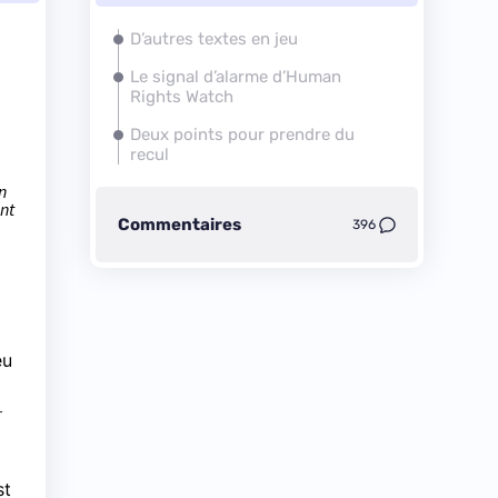
D’autres textes en jeu
Le signal d’alarme d’Human
Rights Watch
Deux points pour prendre du
recul
n
ant
Commentaires
396
eu
r
st