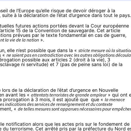
seil de l’Europe qu’elle risque de devoir déroger à la
uite à la déclaration de l’état d’urgence dans tout le pays.
entuelles futures actions portées devant la Cour européenne
’article 15 de la Convention de sauvegarde. Cet article
gations prévues par le texte fondamental en cas de guerre,
t la vie de la nation
».
un, elle n’est possible que dans la «
stricte mesure où la situatio
s «
ne soient pas en contradiction avec les autres obligations découl
érogation possible aux articles 2 (droit à la vie), 3
esclavage ni servitude) et 7 (pas de peine sans loi) de la
lors de la déclaration de l’état d’urgence en Nouvelle
en avant
les «
attentats terroristes de grande ampleur
» qui ont 
la prorogation à 3 mois, il est ajouté que que «
la menace
des indications des services de renseignement et du contexte
ement, «
de telles mesures sont apparues nécessaires pour empêche
lle notification alors que les actes pris sur le fondement de
e du terrorisme
. Cet arrêté pris par la préfecture du Nord e