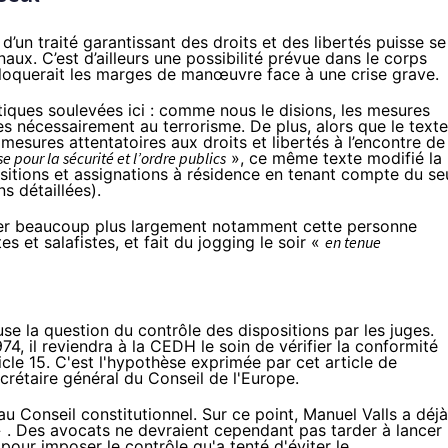
 d’un traité garantissant des droits et des libertés puisse se
aux. C’est d’ailleurs une possibilité prévue dans le corps
loquerait les marges de manœuvre face à une crise grave.
iques soulevées ici : comme nous le disions, les mesures
es nécessairement au terrorisme. De plus, alors que le texte
mesures attentatoires aux droits et libertés à l’encontre de
 pour la sécurité et l’ordre publics
», ce même texte modifié la
itions et assignations à résidence en tenant compte du se
ns détaillées
).
ser beaucoup plus largement notamment cette personne
es et salafistes, et fait du jogging le soir «
en tenue
se la question du contrôle des dispositions par les juges.
974
, il reviendra à la CEDH le soin de vérifier la conformité
icle 15. C'est l'hypothèse exprimée par
cet article de
ecrétaire général
du Conseil de l'Europe.
au Conseil constitutionnel. Sur ce point, Manuel Valls a déjà
»
. Des avocats ne devraient cependant pas tarder à lancer
 pour imposer le contrôle qu'a tenté d'éviter le