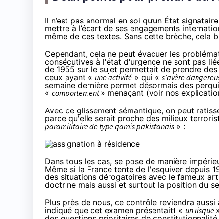
Il n’est pas anormal en soi qu’un État signataire
mettre à l’écart de ses engagements internation
même de ces textes. Sans cette brèche, cela b
Cependant, cela ne peut évacuer les problémat
consécutives à l'état d'urgence ne sont pas lié
de 1955 sur le sujet permettait de prendre des 
ceux ayant «
une activité
» qui «
s’avère dangereuse
semaine dernière permet désormais des perquis
«
comportement
» menaçant (voir
nos explicatio
Avec ce glissement sémantique, on peut ratis
parce qu'elle serait proche des milieux terrorist
paramilitaire de type qamis pakistanais
» :
Dans tous les cas, se pose de manière impérieu
Même si la France tente de l'esquiver
depuis 1
des situations dérogatoires avec le fameux art
doctrine
mais aussi et surtout
la position du s
Plus près de nous, ce contrôle reviendra aussi 
indiqué que cet examen présentaitt
«
un risque
des questions prioritaires de constitutionnalité