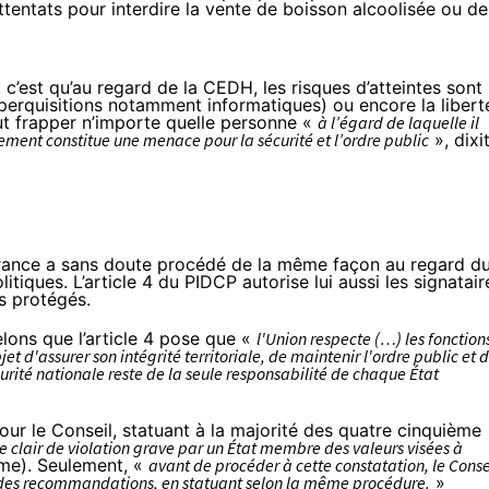
attentats pour interdire la vente de boisson alcoolisée ou de
 c’est qu’au regard de la CEDH, les risques d’atteintes sont
e (perquisitions notamment informatiques) ou encore la libert
eut frapper n’importe quelle personne «
à l’égard de laquelle il
ement constitue une menace pour la sécurité et l’ordre public
», dixi
 France a sans doute procédé de la même façon au regard d
litiques. L’
article 4 du PIDCP
autorise lui aussi les signatair
és protégés.
elons que l’article 4 pose que «
l'Union respecte (…) les fonction
et d'assurer son intégrité territoriale, de maintenir l'ordre public et 
curité nationale reste de la seule responsabilité de chaque État
 pour le Conseil, statuant à la majorité des quatre cinquième
que clair de violation grave par un État membre des valeurs visées à
mme). Seulement, «
avant de procéder à cette constatation, le Conse
r des recommandations, en statuant selon la même procédure.
»