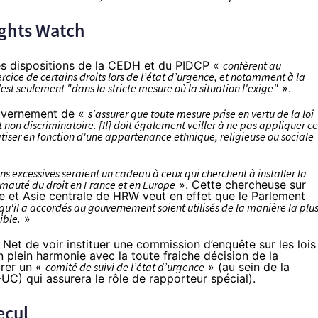
ights Watch
 les dispositions de la CEDH et du PIDCP «
confèrent au
rcice de certains droits lors de l’état d’urgence, et notamment à la
est seulement "dans la stricte mesure où la situation l'exige"
».
uvernement de «
s’assurer que toute mesure prise en vertu de la loi
et non discriminatoire. [Il] doit également veiller à ne pas appliquer ce
tiser en fonction d'une appartenance ethnique, religieuse ou sociale
ons excessives seraient un cadeau à ceux qui cherchent à installer la
rimauté du droit en France et en Europe
». Cette chercheuse sur
pe et Asie centrale de HRW veut en effet que le Parlement
qu'il a accordés au gouvernement soient utilisés de la manière la plu
ible.
»
Net de voir instituer une
commission d’enquête sur les lois
en plein harmonie avec la toute fraiche décision de la
urer un «
comité de suivi de l’état d’urgence
» (au sein de la
UC) qui assurera le rôle de rapporteur spécial).
ecul