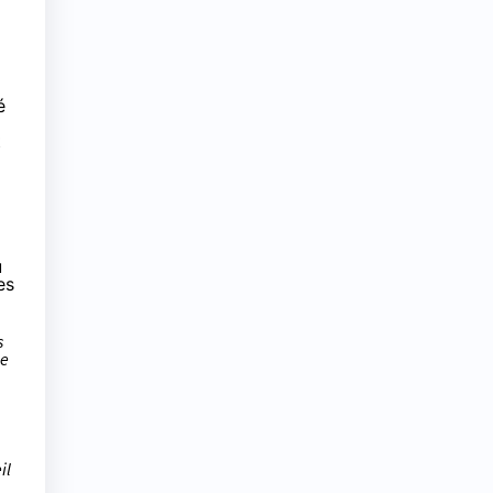
é
t
u
es
s
de
il