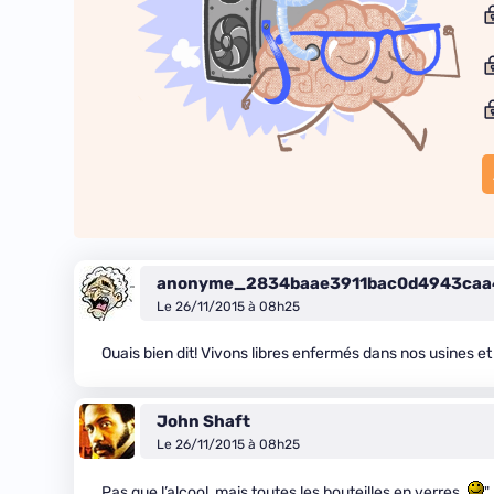
anonyme_2834baae3911bac0d4943caa
Le 26/11/2015 à 08h25
Ouais bien dit! Vivons libres enfermés dans nos usines et
John Shaft
Le 26/11/2015 à 08h25
Pas que l’alcool, mais toutes les bouteilles en verres.
"