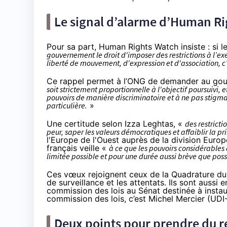
Le signal d’alarme d’Human R
Pour sa part,
Human Rights Watch
insiste : si
gouvernement le droit d'imposer des restrictions à l’exe
liberté de mouvement, d'expression et d'association, c’
Ce rappel permet à l’ONG de demander au go
soit strictement proportionnelle à l'objectif poursuivi, 
pouvoirs de manière discriminatoire et à ne pas stigma
particulière.
»
Une certitude selon Izza Leghtas, «
des restricti
peur, saper les valeurs démocratiques et affaiblir la p
l'Europe de l'Ouest auprès de la division Euro
français veille «
à ce que les pouvoirs considérables 
limitée possible et pour une durée aussi brève que poss
Ces vœux rejoignent ceux de la Quadrature du 
de surveillance et les attentats
. Ils sont aussi 
commission des lois au Sénat destinée à insta
commission des lois, c’est Michel Mercier (UDI-
Deux points pour prendre du r