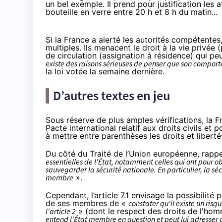
un bel exemple. Il prend pour justification les 
bouteille en verre entre 20 h et 8 h du matin...
Si la France a alerté les autorités compétentes,
multiples. Ils menacent le droit à la vie privé
de circulation (assignation à résidence) qui p
existe des raisons sérieuses de penser que son comport
la loi votée la semaine dernière.
D’autres textes en jeu
Sous réserve de plus amples vérifications, la
Pacte international relatif aux droits civils et po
à mettre entre parenthèses les droits et libert
Du côté du
Traité de l’Union européenne
, rapp
essentielles de l'État, notamment celles qui ont pour obj
sauvegarder la sécurité nationale. En particulier, la sé
membre
».
Cependant, l’article 7.1 envisage la possibilité
de ses membres de «
constater qu'il existe un ris
l'article 2
» (dont le respect des droits de l'ho
entend l'État membre en question et peut lui adresse