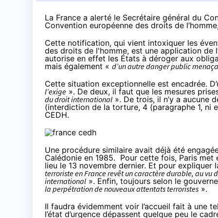
La France a alerté le Secrétaire général du Con
Convention européenne des droits de l’homme, s
Cette notification, qui vient intoxiquer les év
des droits de l'homme, est une application de l
autorise en effet les États à déroger aux obli
mais également «
d’un autre danger public menaçan
Cette situation exceptionnelle est encadrée. D’
l’exige
». De deux, il faut que les mesures prise
du droit international
». De trois, il n’y a aucune d
(interdiction de la torture, 4 (paragraphe 1, ni 
CEDH.
Une procédure similaire avait déjà été engagée 
Calédonie en 1985. Pour cette fois, Paris
met 
lieu le 13 novembre dernier. Et pour expliquer 
terroriste en France revêt un caractère durable, au vu 
international
». Enfin, toujours selon le gouvern
la perpétration de nouveaux attentats
terroristes
».
Il faudra évidemment voir l’accueil fait à une te
l’état d’urgence
dépassent quelque peu le cadr