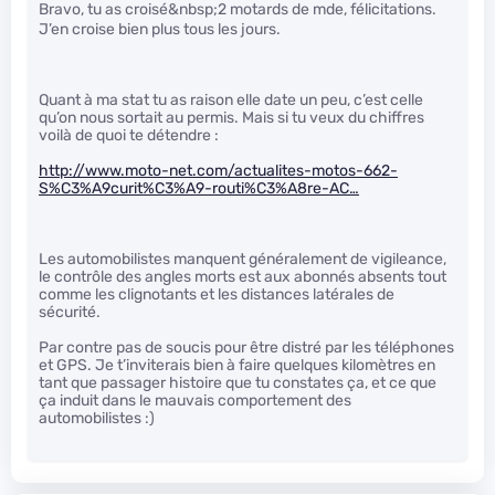
Bravo, tu as croisé&nbsp;2 motards de m
de, félicitations.
J’en croise bien plus tous les jours.
Quant à ma stat tu as raison elle date un peu, c’est celle
qu’on nous sortait au permis. Mais si tu veux du chiffres
voilà de quoi te détendre :
http://www.moto-net.com/actualites-motos-662-
S%C3%A9curit%C3%A9-routi%C3%A8re-AC…
Les automobilistes manquent généralement de vigileance,
le contrôle des angles morts est aux abonnés absents tout
comme les clignotants et les distances latérales de
sécurité.
Par contre pas de soucis pour être distré par les téléphones
et GPS. Je t’inviterais bien à faire quelques kilomètres en
tant que passager histoire que tu constates ça, et ce que
ça induit dans le mauvais comportement des
automobilistes :)