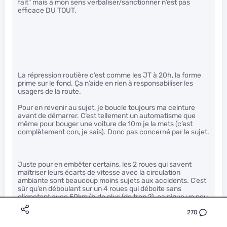
fait” mais à mon sens verbaliser/sanctionner n’est pas
efficace DU TOUT.
La répression routière c’est comme les JT à 20h, la forme
prime sur le fond. Ça n’aide en rien à responsabiliser les
usagers de la route.
Pour en revenir au sujet, je boucle toujours ma ceinture
avant de démarrer. C’est tellement un automatisme que
même pour bouger une voiture de 10m je la mets (c’est
complètement con, je sais). Donc pas concerné par le sujet.
Juste pour en embêter certains, les 2 roues qui savent
maîtriser leurs écarts de vitesse avec la circulation
ambiante sont beaucoup moins sujets aux accidents. C’est
sûr qu’en déboulant sur un 4 roues qui déboite sans
clignotant avec 50km/h de plus (de trop ?), ça pique un peu
mais fallait pas s’attendre à beaucoup mieux.
270
Et la consultation du smartphone en 4 roues, ça concerne