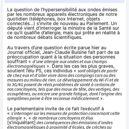
La question de l’hypersensibilité aux ondes émises
par les nombreux appareils électroniques de notre
quotidien (téléphones, box Internet, objets
connectés…) s’invite de nouveau au Parlement. Un
député vient d’interroger la ministre de la Santé sur
ce qu’il qualifie d’allergie, mais qui prête en réalité à
de nombreux débats scientifiques.
Au travers d’une
question écrite
parue hier au
Journal officiel, Jean-Claude Buisine fait part de sa
préoccupation quant à la situation des personnes
souffrant «
d'une allergie aux ondes et aux champs
électromagnétiques
». Dans les cas les plus graves,
soutient l’élu PS, ces individus «
sont obligés de partir
de chez eux et d'aller vivre dans des campings cars ou des
masures au milieu de rien. Le développement du Wi-Fi et de
la 3G/
4G
posent de réels problèmes de santé à certains de
nos concitoyens, tels que des maux de tête, des vertiges, des
acouphènes, ou encore une grande fatigue, dont l'origine des
symptômes peine à être reconnue médicalement
».
Le parlementaire invite de ce fait l’exécutif à
«
s'interroger sur les mesures de protection concernant cette
allergie
», «
de nombreux concitoyens et élus
[s'inquiétant]
des conséquences des émissions d'ondes
électromagnétiques à proximité d'écoles, de crèches ou