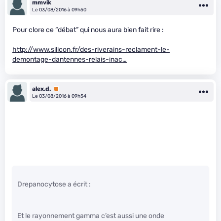
mmvik
Le 03/08/2016 à 09h50
Pour clore ce “débat” qui nous aura bien fait rire :
http://www.silicon.fr/des-riverains-reclament-le-
demontage-dantennes-relais-inac…
alex.d.
Premium
Le 03/08/2016 à 09h54
Drepanocytose a écrit :
Et le rayonnement gamma c’est aussi une onde