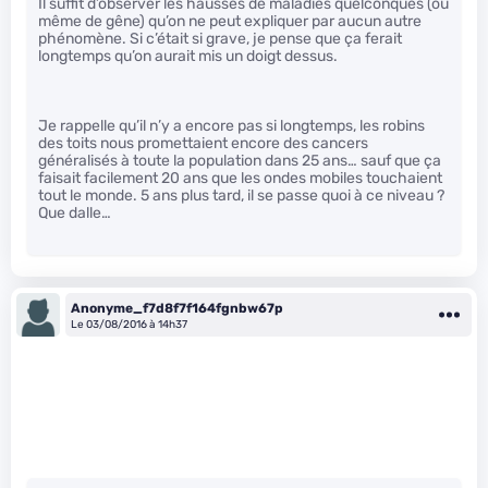
Il suffit d’observer les hausses de maladies quelconques (ou
même de gêne) qu’on ne peut expliquer par aucun autre
phénomène. Si c’était si grave, je pense que ça ferait
longtemps qu’on aurait mis un doigt dessus.
Je rappelle qu’il n’y a encore pas si longtemps, les robins
des toits nous promettaient encore des cancers
généralisés à toute la population dans 25 ans… sauf que ça
faisait facilement 20 ans que les ondes mobiles touchaient
tout le monde. 5 ans plus tard, il se passe quoi à ce niveau ?
Que dalle…
Anonyme_f7d8f7f164fgnbw67p
Le 03/08/2016 à 14h37