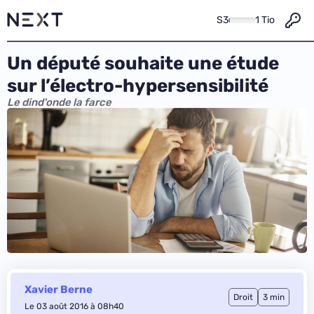
S3
1 Tio
Un député souhaite une étude
sur l’électro-hypersensibilité
Le dind'onde la farce
Xavier Berne
Droit
3 min
Le 03 août 2016 à 08h40