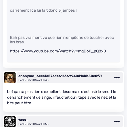
carrement ! ca lui fait donc 3 jambes !
Bah pas vraiment vu que rien n’empêche de toucher avec
les bras.
https://www.youtube.com/watch?v=mgD6K_pQ8x0
anonyme_6ccafa57ede611669940d1abb50c0f71
Le 10/08/2016 à 15h45
bof ça n’a plus rien d’excellent désormais c’est usé le smurf le
déhanchement de singe, il faudrait qu’il tape avec le nez et la
bite peut être..
tass_
Le 10/08/2016 à 15h55