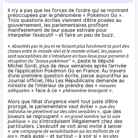
Il n’y a pas que les forces de l’ordre qui se montrent
préoccupées par le phénomène « Pokémon Go ».
Trois questions écrites viennent d’être posées au
gouvernement, les parlementaires profitant
manifestement de leur pause estivale pour
interpeller l’exécutif – et faire un peu de buzz.
«
Absorbés par le jeu et ne faisant plus forcément la part des
choses entre le monde réel et le monde virtuel, les joueurs
sont susceptibles de s'introduire en tous lieux pour parvenir à
récupérer du "bonus pokémon"
», peste le député
Michel Sordi, plus de deux semaines après
l’arrivée
de l’application Pokémon Go en France
. Au travers
d’une première
question écrite
, parue aujourd’hui au
Journal officiel, l’élu Les Républicains demande au
ministre de l’Intérieur de prendre des «
mesures
adéquates
» face à ce «
phénomène émergent
».
Alors que l’état d’urgence vient tout juste d’être
prorogé, le parlementaire veut éviter «
que des
individus ne pénètrent sur des sites sensibles
», que des
joueurs se regroupent «
en grand nombre sur la voie
publique
» ou s’introduisent illégalement chez des
particuliers. L’exécutif se voit ainsi invité à lancer
«
une campagne de sensibilisation sur les méfaits de ce
jeu
», mais aussi – et surtout – à voir si «
les sites