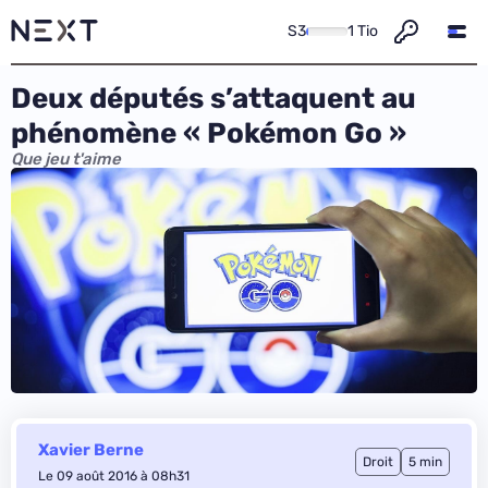
S3
1 Tio
Deux députés s’attaquent au
phénomène « Pokémon Go »
Que jeu t'aime
Xavier Berne
Droit
5 min
Le 09 août 2016 à 08h31