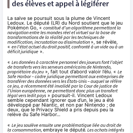
des élèves et appel à légiférer
La salve se poursuit sous la plume de Vincent
Ledoux. Le député (LR) du Nord soutient que le jeu
Pokémon Go, «
constitué d'un algorithme permettant la
navigation entre les mondes réel et virtuel sur la base de
transformations de la réalité par les techniques de
modification, incrustation ou dissimulation
», se révèle,
«
en l'état actuel du droit positif, confronté à un vide ou à un
déficit juridique
».
«
Les données à caractère personnel des joueurs font l'objet
de transferts vers les serveurs américains de Nintendo,
propriétaire du jeu
», fait tout d’abord valoir l’élu. «
Le
Safe Harbor – cadre juridique permettant aux entreprises de
transférer des données vers les États-Unis – auquel se réfère
ce jeu, a récemment été invalidé par la Cour de justice de
l'Union européenne, ne permettant donc plus un transfert
légal vers ledit pays
» poursuit-il. Vincent Ledoux
semble cependant ignorer que d’un, le jeu a été
développé par Niantic, et non par Nintendo ; de
deux, que le
Privacy Shield
a pris depuis peu la
relève du Safe Harbor...
«
Le jeu soulève ensuite une problématique liée au droit de
la consommation,
embraye le député
. Les achats intégrés