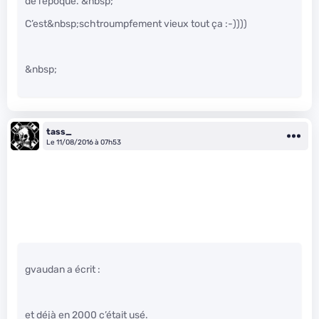
de l’époque. &nbsp;
C’est&nbsp;schtroumpfement vieux tout ça :-))))
&nbsp;
tass_
Le 11/08/2016 à 07h53
gvaudan a écrit :
et déjà en 2000 c’était usé.