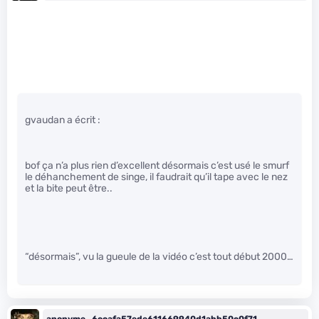
gvaudan a écrit :
bof ça n’a plus rien d’excellent désormais c’est usé le smurf
le déhanchement de singe, il faudrait qu’il tape avec le nez
et la bite peut être..
“désormais”, vu la gueule de la vidéo c’est tout début 2000…
anonyme_6ccafa57ede611669940d1abb50c0f71