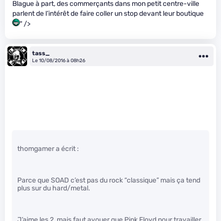
Blague à part, des commerçants dans mon petit centre-ville
parlent de l’intérêt de faire coller un stop devant leur boutique
" />
tass_
Le 10/08/2016 à 08h26
thomgamer a écrit :
Parce que SOAD c’est pas du rock “classique” mais ça tend
plus sur du hard/metal.
J’aime les 2, mais faut avouer que Pink Floyd pour travailler