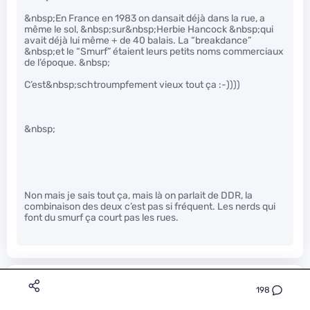
&nbsp;En France en 1983 on dansait déjà dans la rue, a
même le sol, &nbsp;sur&nbsp;Herbie Hancock &nbsp;qui
avait déjà lui même + de 40 balais. La “breakdance”
&nbsp;et le “Smurf” étaient leurs petits noms commerciaux
de l’époque. &nbsp;
C’est&nbsp;schtroumpfement vieux tout ça :-))))
&nbsp;
Non mais je sais tout ça, mais là on parlait de DDR, la
combinaison des deux c’est pas si fréquent. Les nerds qui
font du smurf ça court pas les rues.
kade
Le 09/08/2016 à 08h37
198