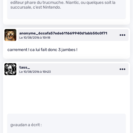
editeur phare du trucmuche. Niantic, ou quelques soit la
succursale, c’est Nintendo.
anonyme_6ccafa57ede611669940d1abb50c0f71
Le 10/08/2016 à 15h18
carrement ! ca lui fait donc 3 jambes !
tass_
Le 10/08/2016 à 15h23
gvaudan a écrit :