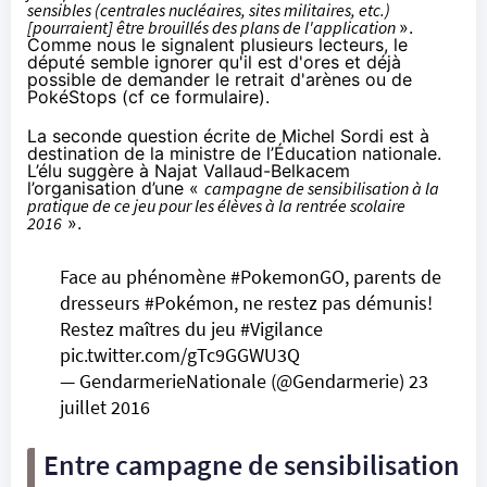
sensibles (centrales nucléaires, sites militaires, etc.)
[pourraient] être brouillés des plans de l'application
».
Comme nous le signalent plusieurs lecteurs, le
député semble ignorer qu'il est d'ores et déjà
possible de demander le retrait d'arènes ou de
PokéStops (
cf ce formulaire
).
La seconde
question écrite
de Michel Sordi est à
destination de la ministre de l’Éducation nationale.
L’élu suggère à Najat Vallaud-Belkacem
l’organisation d’une «
campagne de sensibilisation à la
pratique de ce jeu pour les élèves à la rentrée scolaire
2016
».
Face au phénomène
#PokemonGO
, parents de
dresseurs
#Pokémon
, ne restez pas démunis!
Restez maîtres du jeu
#Vigilance
pic.twitter.com/gTc9GGWU3Q
— GendarmerieNationale (@Gendarmerie)
23
juillet 2016
Entre campagne de sensibilisation