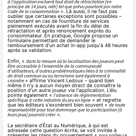
à l'application excluent tout droit de rétractation [en
principe de 14 jours, ndlr] tel que prévu pourtant par notre
Code de la consommation
». Là aussi, il ne faut pas
oublier que
certaines exceptions sont possibles
–
notamment en cas de fourniture de services
pleinement exécutés avant la fin du délai de
rétractation et après renoncement exprès du
consommateur. En pratique, Google propose
un
formulaire
permettant de demander le
remboursement d'un achat in-app jusqu'à 48 heures
après sa validation.
Enfin, «
dans la mesure où la localisation des joueurs peut
être accessible à l'ensemble de la communauté
d'utilisateurs, d'autres problématiques liées à la criminalité
de droit commun ou au terrorisme sont également à
craindre
» affirme Vincent Ledoux – quand bien
même il n'y a aucun moyen direct de connaître la
position d'un autre joueur via l'application. L’élu
pointe également «
l'absence de réglementation
spécifique à cette industrie du jeu en ligne
» et regrette
que les éditeurs s'exonèrent bien souvent «
de toute
responsabilité pour tout dommage que la participation [à
leurs jeux] pourrait créer
».
La secrétaire d’État au Numérique, à qui est
adressée cette
question écrite
, se voit invitée à
présenter les plans du gouvernement «
pour pallier ce