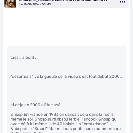
Le 11/08/2016 à 05h43
tass_ a écrit :
“désormais”, vu la gueule de la vidéo c’est tout début 2000…
et déjà en 2000 c’était usé.
&nbsp;En France en 1983 on dansait déjà dans la rue, a
même le sol, &nbsp;sur&nbsp;Herbie Hancock &nbsp;qui
avait déjà lui même + de 40 balais. La “breakdance”
&nbsp;et le “Smurf” étaient leurs petits noms commerciaux