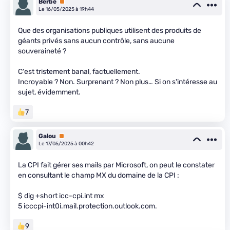
Berbe
Premium
Le 16/05/2025 à 19h44
Que des organisations publiques utilisent des produits de
géants privés sans aucun contrôle, sans aucune
souveraineté ?
C'est tristement banal, factuellement.
Incroyable ? Non. Surprenant ? Non plus… Si on s'intéresse au
sujet, évidemment.
7
Galou
Premium
Le 17/05/2025 à 00h42
La CPI fait gérer ses mails par Microsoft, on peut le constater
en consultant le champ MX du domaine de la CPI :
$ dig +short icc-cpi.int mx
5 icccpi-int0i.mail.protection.outlook.com.
9