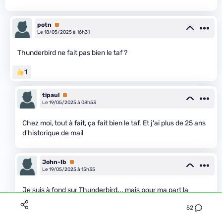
potn
Premium
Le 18/05/2025 à 16h31
Thunderbird ne fait pas bien le taf ?
1
tipaul
Premium
Le 19/05/2025 à 08h53
Chez moi, tout à fait, ça fait bien le taf. Et j'ai plus de 25 ans
d'historique de mail
John-Ib
Premium
Le 19/05/2025 à 15h35
Je suis à fond sur Thunderbird... mais pour ma part la
gestion de la recherche dans les mail est assez decevante
52
quand meme.. (pas que celle du client lourd outlook soit
meilleurs cela dit).