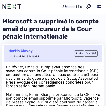
S3
1 Tio
Microsoft a supprimé le compte
email du procureur de la Cour
pénale internationale
Martin Clavey
1 min
Société
Le 16 mai 2025 à 16h51
En février, Donald Trump avait
annoncé
des
sanctions contre la Cour pénale internationale (CPI)
en réaction aux enquêtes lancées contre Israël pour
des crimes de guerre perpétrés à Gaza. Associated
Press
évoque
des conséquences concrètes pour
l’organisation internationale.
Notamment, Karim Khan, le procureur de la CPI, a vu
son compte email supprimé par Microsoft. L’agence
de presse explique qu’il a été contraint de passer à
Proton mail. Rappelons que Proton est
gérée
depuis