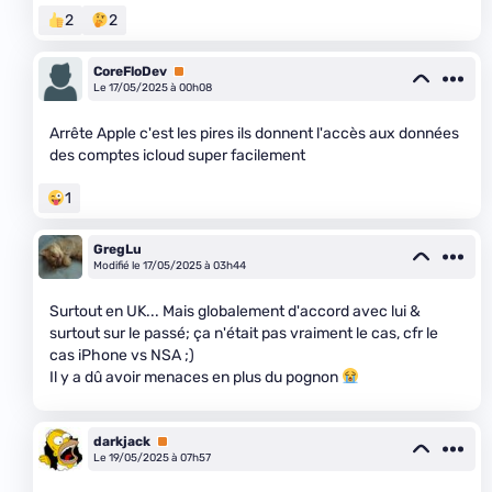
2
2
CoreFloDev
Premium
Le 17/05/2025 à 00h08
Arrête Apple c'est les pires ils donnent l'accès aux données
des comptes icloud super facilement
1
GregLu
Modifié le 17/05/2025 à 03h44
Surtout en UK... Mais globalement d'accord avec lui &
surtout sur le passé; ça n'était pas vraiment le cas, cfr le
cas iPhone vs NSA ;)
Il y a dû avoir menaces en plus du pognon
darkjack
Premium
Le 19/05/2025 à 07h57