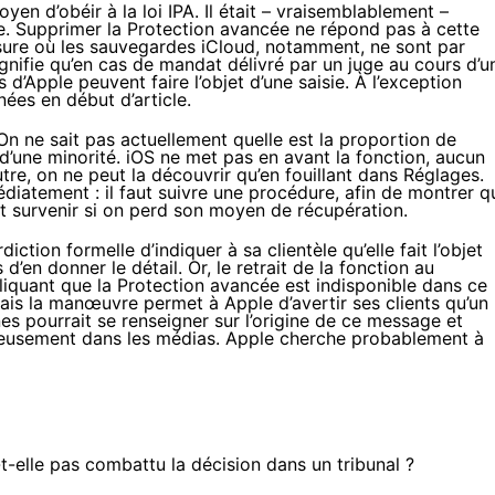
oyen d’obéir à la loi IPA. Il était – vraisemblablement –
. Supprimer la Protection avancée ne répond pas à cette
ure où les sauvegardes iCloud, notamment, ne sont par
gnifie qu’en cas de mandat délivré par un juge au cours d’u
d’Apple peuvent faire l’objet d’une saisie. À l’exception
ées en début d’article.
On ne sait pas actuellement quelle est la proportion de
r d’une minorité. iOS ne met pas en avant la fonction, aucun
re, on ne peut la découvrir qu’en fouillant dans Réglages.
diatement : il faut suivre une procédure, afin de montrer q
t survenir si on perd son moyen de récupération.
diction formelle d’indiquer à sa clientèle qu’elle fait l’objet
en donner le détail. Or, le retrait de la fonction au
uant que la Protection avancée est indisponible dans ce
ais la manœuvre permet à Apple d’avertir ses clients qu’un
s pourrait se renseigner sur l’origine de ce message et
copieusement dans les médias. Apple cherche probablement à
t-elle pas combattu la décision dans un tribunal ?