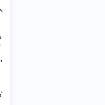
A)
t
r
ts
s,
t