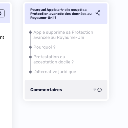
Pourquoi Apple a-t-elle coupé sa
Protection avancée des données au
Royaume-Uni ?
Apple supprime sa Protection
nt
avancée au Royaume-Uni
Pourquoi ?
Protestation ou
acceptation docile ?
L’alternative juridique
Commentaires
14