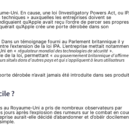
ume-Uni. En cause, une loi (Investigatory Powers Act, ou IP
techniques » auxquelles les entreprises doivent se
ndiquaient qu’Apple avait reçu l’ordre de percer ses propres
equérait qu’Apple crée une porte dérobée dans son
 Dans un témoignage fourni au Parlement britannique il y
ontre l’extension de la loi IPA. L’entreprise mettait notammen
-Uni en «
régulateur mondial des technologies de sécurité
».
le de la loi, permettant «
au gouvernement britannique d’affirme
rs situés dans d’autres pays et qui s’appliquent à leurs utilisateurs
 porte dérobée n’avait jamais été introduite dans ses produi
ile ?
ées au Royaume-Uni a pris de nombreux observateurs par
 jours après l’explosion des rumeurs sur le combat en cour
eprise aurait-elle décidé d’abandonner et d’obéir docilemen
simple.