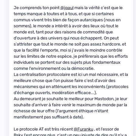
Je comprends ton point
@jpaul
mais la vérité c'est que le
temps manque à toutes et à tous, et que si certaines
commus vivent très bien de façon autarciques (nous en
sommes), le monde a intérêt à avoir des lieux où tout le
monde est, tant pour des raisons de commodité que
d'ouverture à des univers qui nous échappent. On peut
s'attrister que tout le monde ne soit pas assez hardcore, et
que la facilité l'emporte, moi si j'avais le moindre contrôle
sur les limites de notre espèce, je préfèrerais que les efforts
individuels se portent sur des sujets plus fondamentaux
comme l'environnement ou la démocratie.
La centralisation protocolaire est ici un mal nécessaire, et la
meilleure chose que l'on puisse faire c'est d'avoir des
mécanismes qui en atténuent les inconvénients (protocoles
d'échange ouverts, modération efficace...).
Au demeurant je souhaite le meilleur pour Mastodon, je leur
souhaite d'arriver à faire venir le maximum de monde par la
richesse de leur offre (l'argument éthique n'étant
manifestement pas suffisant à date).
Le protocole AT est très récent
@Furanku
, et l'essor de
Bsky l'est encore plus, c'est un peu injuste de dire qu'il n'y a