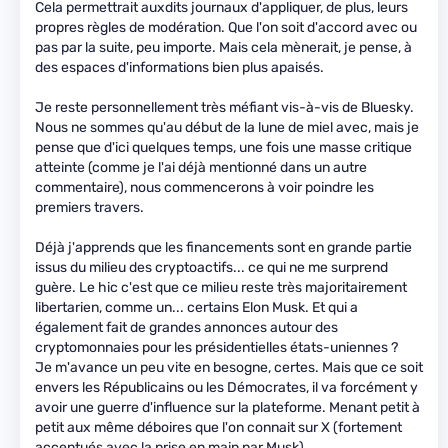
Cela permettrait auxdits journaux d'appliquer, de plus, leurs
propres règles de modération. Que l'on soit d'accord avec ou
pas par la suite, peu importe. Mais cela mènerait, je pense, à
des espaces d'informations bien plus apaisés.
Je reste personnellement très méfiant vis-à-vis de Bluesky.
Nous ne sommes qu'au début de la lune de miel avec, mais je
pense que d'ici quelques temps, une fois une masse critique
atteinte (comme je l'ai déjà mentionné dans un autre
commentaire), nous commencerons à voir poindre les
premiers travers.
Déjà j'apprends que les financements sont en grande partie
issus du milieu des cryptoactifs... ce qui ne me surprend
guère. Le hic c'est que ce milieu reste très majoritairement
libertarien, comme un... certains Elon Musk. Et qui a
également fait de grandes annonces autour des
cryptomonnaies pour les présidentielles états-uniennes ?
Je m'avance un peu vite en besogne, certes. Mais que ce soit
envers les Républicains ou les Démocrates, il va forcément y
avoir une guerre d'influence sur la plateforme. Menant petit à
petit aux même déboires que l'on connait sur X (fortement
accentués avec la prise en main par Musk).