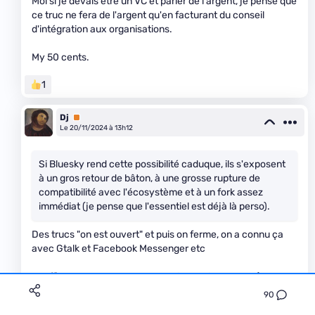
Moi si je devais être un VC et parier de l'argent, je pense que
ce truc ne fera de l'argent qu'en facturant du conseil
d'intégration aux organisations.
My 50 cents.
1
Dj
Premium
Le 20/11/2024 à 13h12
Si Bluesky rend cette possibilité caduque, ils s'exposent
à un gros retour de bâton, à une grosse rupture de
compatibilité avec l'écosystème et à un fork assez
immédiat (je pense que l'essentiel est déjà là perso).
Des trucs "on est ouvert" et puis on ferme, on a connu ça
avec Gtalk et Facebook Messenger etc
Il suffit que Bluesky propose un ajoute bien sympa (les
wizz?) dans le truc officiel mais hors du protocole AT pour
90
qu'une majorité des gens quittent les solutions alternative