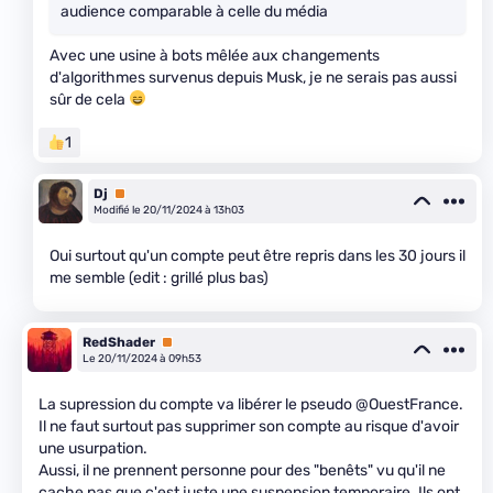
audience comparable à celle du média
Avec une usine à bots mêlée aux changements
d'algorithmes survenus depuis Musk, je ne serais pas aussi
sûr de cela
1
Dj
Premium
Modifié le 20/11/2024 à 13h03
Oui surtout qu'un compte peut être repris dans les 30 jours il
me semble (edit : grillé plus bas)
RedShader
Premium
Le 20/11/2024 à 09h53
La supression du compte va libérer le pseudo @OuestFrance.
Il ne faut surtout pas supprimer son compte au risque d'avoir
une usurpation.
Aussi, il ne prennent personne pour des "benêts" vu qu'il ne
cache pas que c'est juste une suspension temporaire. Ils ont