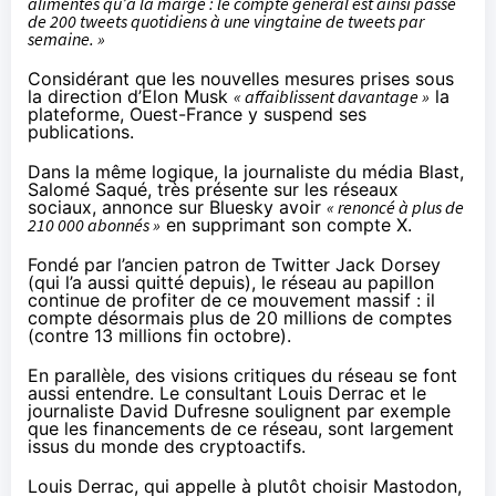
alimentés qu’à la marge : le compte général est ainsi passé
de 200 tweets quotidiens à une vingtaine de tweets par
semaine. »
Considérant que les nouvelles mesures prises sous
la direction d’Elon Musk
« affaiblissent davantage »
la
plateforme, Ouest-France y suspend ses
publications.
Dans la même logique, la journaliste du média Blast,
Salomé Saqué, très présente sur les réseaux
sociaux,
annonce
sur Bluesky avoir
« renoncé à plus de
210 000 abonnés »
en supprimant son compte X.
Fondé par l’ancien patron de Twitter Jack Dorsey
(qui l’a aussi quitté depuis), le réseau au papillon
continue de profiter de ce mouvement massif : il
compte
désormais plus de 20 millions de comptes
(contre 13 millions fin octobre).
En parallèle, des visions critiques du réseau se font
aussi entendre. Le
consultant Louis Derrac
et le
journaliste David Dufresne
soulignent par exemple
que les financements de ce réseau, sont largement
issus du monde des cryptoactifs.
Louis Derrac, qui appelle à plutôt choisir Mastodon,