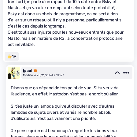
très fort (on parle d'un rapport de 10 à date entre Bsky et
Masto, et ça va aller en empirant selon toute probabilité).
Bsky est donc un choix de pragmatisme, ça ne sert à rien
d'aller sur un réseau où il n'y a personne, particulièrement si
c'est le cas depuis longtemps.
C'est tout aussi injuste pour les nouveaux entrants que pour
Masto, mais en matière de RS, la concentration protocolaire
est inévitable.
19
jpaul
Premium
Modifié le 20/11/2024 à 11h27
Disons que ça dépend de ton point de vue. Si tu veux de
l’audience, en effet, Mastodon n’est pas l’endroit où aller.
Si t’es juste un lambda qui veut discuter avec d’autres
lambdas de sujets divers et variés, le nombre absolu
d’utilisateurs n’est pas vraiment une priorité.
Je pense qu’on est beaucoup à regretter les bons vieux
forums alors que leur « qualité » et leur « convivialité »