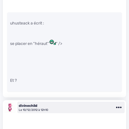
uhusteack a écrit :
se placer en “héraut”
" />
Et ?
divinechild
Le 10/12/2012 à 12h10