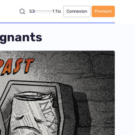
S3
1 Tio
Connexion
Premium
gagnants