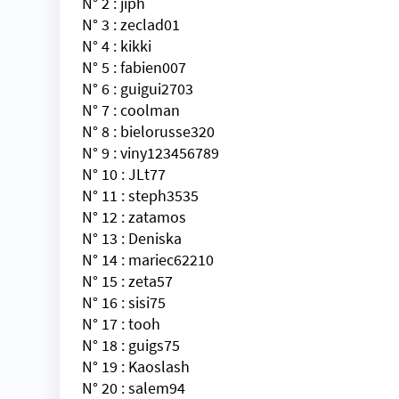
N° 2 :
jiph
N° 3 :
zeclad01
N° 4 :
kikki
N° 5 :
fabien007
N° 6 :
guigui2703
N° 7 :
coolman
N° 8 :
bielorusse320
N° 9 :
viny123456789
N° 10 :
JLt77
N° 11 :
steph3535
N° 12 :
zatamos
N° 13 :
Deniska
N° 14 :
mariec62210
N° 15 :
zeta57
N° 16 :
sisi75
N° 17 :
tooh
N° 18 :
guigs75
N° 19 :
Kaoslash
N° 20 :
salem94