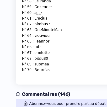
N° 58 :
Le Panda
N° 59 :
Gokender
N° 60 :
sggz
N° 61 :
Eracius
N° 62 :
nimbus7
N° 63 :
OneMinuteMan
N° 64 :
viouviou
N° 65 :
Feannor
N° 66 :
tatal
N° 67 :
emilotte
N° 68 :
bildu80
N° 69 :
suomea
N° 70 :
Bourriks
Commentaires (146)
Abonnez-vous pour prendre part au débat