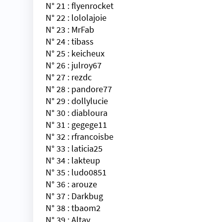
N° 21 :
flyenrocket
N° 22 :
lololajoie
N° 23 :
MrFab
N° 24 :
tibass
N° 25 :
keicheux
N° 26 :
julroy67
N° 27 :
rezdc
N° 28 :
pandore77
N° 29 :
dollylucie
N° 30 :
diabloura
N° 31 :
gegege11
N° 32 :
rfrancoisbe
N° 33 :
laticia25
N° 34 :
lakteup
N° 35 :
ludo0851
N° 36 :
arouze
N° 37 :
Darkbug
N° 38 :
tbaom2
N° 39 :
Altay