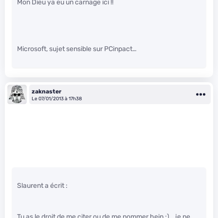
Mon Dieu ya eu un carnage ici !!
Microsoft, sujet sensible sur PCinpact…
zaknaster
Le 07/01/2013 à 17h38
Slaurent a écrit :
Tu as le droit de me citer ou de me nommer hein ;) …je ne