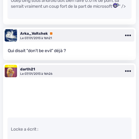
Ouep bing sous android doit bien faire 0.01% de pdm, sa
serrait vraiment un coup fort de la part de microsoft
" />
Arka_Voltchek
Premium
Le 07/01/2013 à 16h21
Qui disait “don’t be evil” déjà ?
darth21
Le 07/01/2013 à 16h26
Locke a écrit :