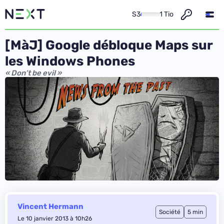
S3
1 Tio
[MàJ] Google débloque Maps sur
les Windows Phones
« Don’t be evil »
Vincent Hermann
Société
5 min
Le 10 janvier 2013 à 10h26