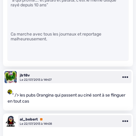
“a qui profite…. et patati et patata, c’est le même disque
rayé depuis 10 ans”
Ca marche avec tous les journaux et reportage
malheureusement.
jb18v
Le 22/07/2013 à 14h07
" /> les pubs Orangina qui passent au ciné sont à se flinguer
en tout cas
al_bebert
Premium
Le 22/07/2013 à 14h08