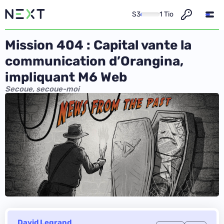
S3
1 Tio
Mission 404 : Capital vante la
communication d’Orangina,
impliquant M6 Web
Secoue, secoue-moi
David Legrand