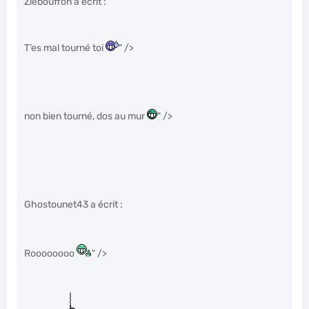
Zlebouffon a écrit :
T’es mal tourné toi
" />
non bien tourné, dos au mur
" />
Ghostounet43 a écrit :
Roooooooo
" />