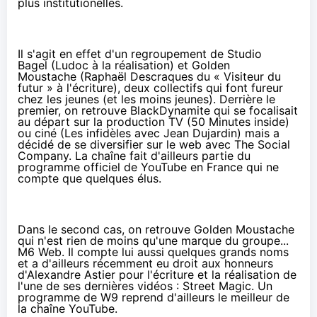
plus institutionelles.
Il s'agit en effet d'un regroupement de
Studio
Bagel
(
Ludoc
à la réalisation) et
Golden
Moustache
(
Raphaël Descraques
du « Visiteur du
futur » à l'écriture), deux collectifs qui font fureur
chez les jeunes (et les moins jeunes). Derrière le
premier, on retrouve BlackDynamite qui se focalisait
au départ sur la production TV (50 Minutes inside)
ou ciné (Les infidèles avec Jean Dujardin) mais a
décidé de se diversifier sur le web avec The Social
Company. La chaîne fait d'ailleurs partie
du
programme officiel de YouTube en France
qui ne
compte que quelques élus.
Dans le second cas, on retrouve Golden Moustache
qui n'est rien de moins qu'une marque du groupe...
M6 Web
. Il compte lui aussi quelques grands noms
et a d'ailleurs récemment eu droit aux honneurs
d'Alexandre Astier pour l'écriture et la réalisation de
l'une de ses dernières vidéos :
Street Magic
.
Un
programme de W9
reprend d'ailleurs le meilleur de
la chaîne YouTube.