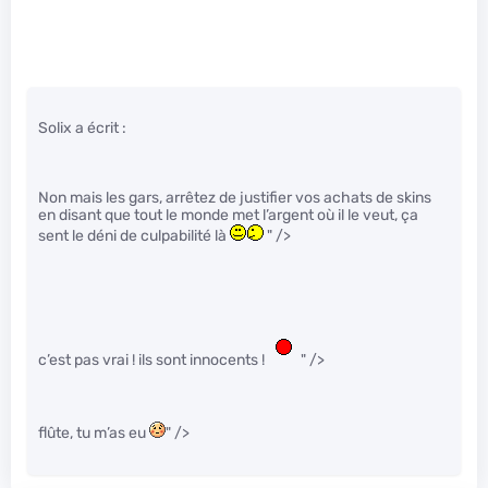
Solix a écrit :
Non mais les gars, arrêtez de justifier vos achats de skins
en disant que tout le monde met l’argent où il le veut, ça
sent le déni de culpabilité là
" />
c’est pas vrai ! ils sont innocents !
" />
flûte, tu m’as eu
" />