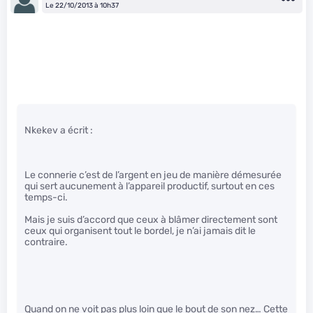
Le 22/10/2013 à 10h37
Nkekev a écrit :
Le connerie c’est de l’argent en jeu de manière démesurée
qui sert aucunement à l’appareil productif, surtout en ces
temps-ci.
Mais je suis d’accord que ceux à blâmer directement sont
ceux qui organisent tout le bordel, je n’ai jamais dit le
contraire.
Quand on ne voit pas plus loin que le bout de son nez… Cette