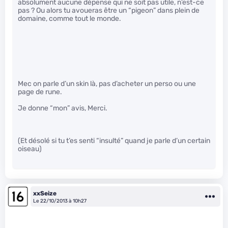
absolument aucune dépense qui ne soit pas utile, n’est-ce
pas ? Ou alors tu avoueras être un “pigeon” dans plein de
domaine, comme tout le monde.
Mec on parle d’un skin là, pas d’acheter un perso ou une
page de rune.
Je donne “mon” avis, Merci.
(Et désolé si tu t’es senti “insulté” quand je parle d’un certain
oiseau)
xxSeize
Le 22/10/2013 à 10h27