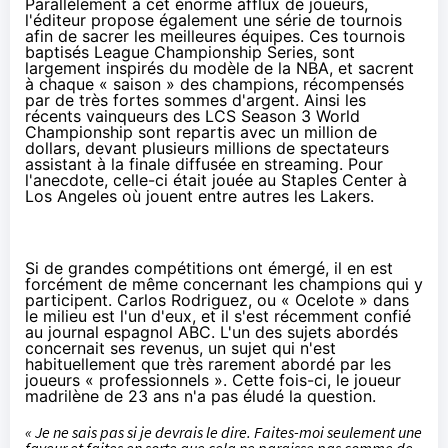
Parallèlement à cet énorme afflux de joueurs,
l'éditeur propose également une série de tournois
afin de sacrer les meilleures équipes. Ces tournois
baptisés League Championship Series, sont
largement inspirés
du modèle de la NBA
, et sacrent
à chaque « saison » des champions, récompensés
par de très fortes sommes d'argent. Ainsi les
récents vainqueurs des LCS Season 3 World
Championship sont repartis avec un million de
dollars, devant plusieurs millions de spectateurs
assistant à la finale diffusée en streaming. Pour
l'anecdote, celle-ci était jouée au
Staples Center
à
Los Angeles où jouent entre autres les Lakers.
Si de grandes compétitions ont émergé, il en est
forcément de même concernant les champions qui y
participent. Carlos Rodriguez, ou « Ocelote » dans
le milieu est l'un d'eux, et il s'est récemment confié
au journal espagnol
ABC
. L'un des sujets abordés
concernait ses revenus, un sujet qui n'est
habituellement que très rarement abordé par les
joueurs « professionnels ». Cette fois-ci, le joueur
madrilène de 23 ans n'a pas éludé la question.
« Je ne sais pas si je devrais le dire. Faites-moi seulement une