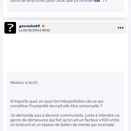
Suffit de Boycotter pour ceux que ça refoule
" />
gavroche69
Premium
Le 22/10/2013 à 10h32
Nkekev a écrit :
N’importe quoi, en quoi ton interprétation de ce qui
constitue l’humanité devrait elle être universelle ?
Je demande pas à devenir communiste, juste à interdire ce
genre de démesures qui fait qu’on ait un facteur x100 entre
un smicard et un tapeur de ballon de merde par exemple.