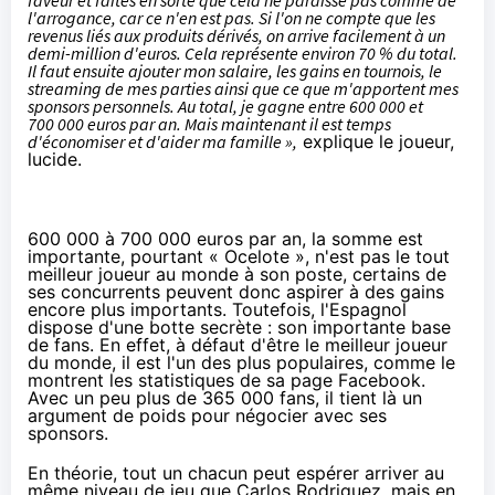
faveur et faites en sorte que cela ne paraisse pas comme de
l'arrogance, car ce n'en est pas. Si l'on ne compte que les
revenus liés aux produits dérivés, on arrive facilement à un
demi-million d'euros. Cela représente environ 70 % du total.
Il faut ensuite ajouter mon salaire, les gains en tournois, le
streaming de mes parties ainsi que ce que m'apportent mes
sponsors personnels. Au total, je gagne entre 600 000 et
700 000 euros par an. Mais maintenant il est temps
d'économiser et d'aider ma famille »,
explique le joueur,
lucide.
600 000 à 700 000 euros par an, la somme est
importante, pourtant « Ocelote », n'est pas le tout
meilleur joueur au monde à son poste, certains de
ses concurrents peuvent donc aspirer à des gains
encore plus importants. Toutefois, l'Espagnol
dispose d'une botte secrète : son importante base
de fans. En effet, à défaut d'être le meilleur joueur
du monde, il est l'un des plus populaires, comme le
montrent les statistiques de sa page Facebook.
Avec un peu plus de 365 000 fans, il tient là un
argument de poids pour négocier avec ses
sponsors.
En théorie, tout un chacun peut espérer arriver au
même niveau de jeu que Carlos Rodriguez, mais en