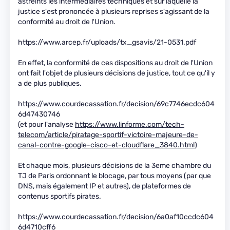
astreints les intermédiaires techniques et sur laquelle la
justice s'est prononcée à plusieurs reprises s'agissant de la
conformité au droit de l'Union.
https://www.arcep.fr/uploads/tx_gsavis/21-0531.pdf
En effet, la conformité de ces dispositions au droit de l'Union
ont fait l'objet de plusieurs décisions de justice, tout ce qu'il y
a de plus publiques.
https://www.courdecassation.fr/decision/69c7746ecdc604
6d47430746
(et pour l'analyse
https://www.linforme.com/tech-
telecom/article/piratage-sportif-victoire-majeure-de-
canal-contre-google-cisco-et-cloudflare_3840.html
)
Et chaque mois, plusieurs décisions de la 3eme chambre du
TJ de Paris ordonnant le blocage, par tous moyens (par que
DNS, mais également IP et autres), de plateformes de
contenus sportifs pirates.
https://www.courdecassation.fr/decision/6a0af10ccdc604
6d4710cff6