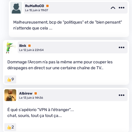
RuMaRoCO
Premium
Le 15 juin à 11h07
Malheureusement, bcp de "politiques" et de "bien pensant"
n'attende que cela ...
ilink
Premium
Le 12 juin à 22h54
Dommage l’Arcom n’a pas la même arme pour couper les
dérapages en direct sur une certaine chaîne de TV..
9
Albirew
Premium
Le 13 juin à 14h36
É qué s'apélorio "VPN à l'étranger"...
chat, souris, tout ça tout ça...
2