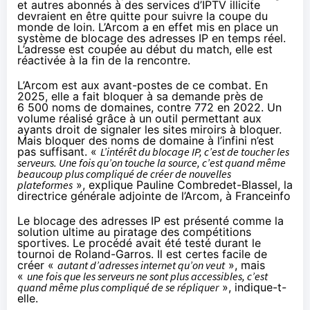
et autres abonnés à des services d’IPTV illicite
devraient en être quitte pour suivre la coupe du
monde de loin. L’Arcom a en effet mis en place un
système de blocage des adresses IP en temps réel.
L’adresse est coupée au début du match, elle est
réactivée à la fin de la rencontre.
L’Arcom est aux avant-postes de ce combat. En
2025, elle a fait bloquer à sa demande
près de
6 500 noms de domaines
, contre 772 en 2022. Un
volume réalisé grâce à un outil permettant aux
ayants droit de signaler les sites miroirs à bloquer.
Mais bloquer des noms de domaine à l’infini n’est
pas suffisant. «
L’intérêt du blocage IP, c’est de toucher les
serveurs. Une fois qu’on touche la source, c’est quand même
beaucoup plus compliqué de créer de nouvelles
plateformes
», explique Pauline Combredet-Blassel, la
directrice générale adjointe de l’Arcom, à
Franceinfo
Le blocage des adresses IP est présenté comme la
solution ultime au piratage des compétitions
sportives. Le procédé avait été testé durant le
tournoi de Roland-Garros. Il est certes facile de
créer «
autant d’adresses internet qu’on veut
», mais
«
une fois que les serveurs ne sont plus accessibles, c’est
quand même plus compliqué de se répliquer
», indique-t-
elle.