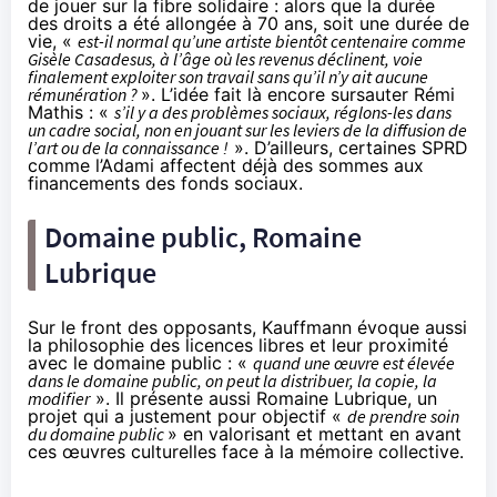
de jouer sur la fibre solidaire : alors que la durée
des droits a été allongée à 70 ans, soit une durée de
vie, «
est-il normal qu’une artiste bientôt centenaire comme
Gisèle Casadesus, à l’âge où les revenus déclinent, voie
finalement exploiter son travail sans qu’il n’y ait aucune
rémunération ?
». L’idée fait là encore sursauter Rémi
Mathis : «
s’il y a des problèmes sociaux, réglons-les dans
un cadre social, non en jouant sur les leviers de la diffusion de
l’art ou de la connaissance !
». D’ailleurs, certaines SPRD
comme l’Adami affectent déjà des sommes aux
financements des fonds sociaux.
Domaine public, Romaine
Lubrique
Sur le front des opposants, Kauffmann évoque aussi
la philosophie des licences libres et leur proximité
avec le domaine public : «
quand une œuvre est élevée
dans le domaine public, on peut la distribuer, la copie, la
modifier
». Il présente aussi
Romaine Lubrique
, un
projet qui a justement pour objectif «
de prendre soin
du domaine public
» en valorisant et mettant en avant
ces œuvres culturelles face à la mémoire collective.