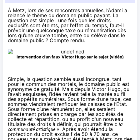
À Metz, lors de ses rencontres annuelles, l’Adami a
relancé le thème du domaine public payant. La
question est simple : une fois que les droits
exclusifs sont éteints, par l’effet du temps, faut-il
prévoir une quelconque taxe ou rémunération dès
lors qu’une œuvre tombe, entre ou s’élève dans le
domaine public ? Compte rendu.
Intervention d'un faux Victor Hugo sur le sujet (
vidéo
)
Simple, la question semble aussi incongrue, tant
pour le commun des mortels, le domaine public est
synonyme de gratuité. Mais depuis
Victor Hugo, qui
l’avait esquissée
, l’idée revient telle la marée au fil
des appétits numéraires. Sous forme d’une taxe, ces
sommes viendraient renflouer les caisses de l’État.
Sous forme d’une rémunération, elles seraient
directement prises en charge par les sociétés de
collecte et répartition, ou au profit d'un nouveau
titulaire des droits à définir, qui pourrait être «
la
communauté artistique
». Après avoir étendu la
protection du droit exclusif de 50 à 70 ans, ce
nouveau pas a malgré tout été tenté à Metz lors des