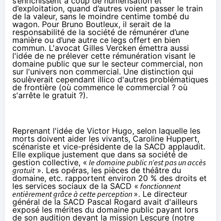
s’enrichissent à coup de numérisation et
d’exploitation, quand d’autres voient passer le train
de la valeur, sans le moindre centime tombé du
wagon. Pour Bruno Boutleux, il serait de la
responsabilité de la société de rémunérer d’une
manière ou d’une autre ce legs offert en bien
commun. L'avocat Gilles Vercken émettra aussi
l'idée de ne prélever cette rémunération visant le
domaine public que sur le secteur commercial, non
sur l'univers non commercial. Une distinction qui
soulèverait cependant illico d'autres problématiques
de frontière (où commence le commercial ? où
s'arrête le gratuit ?).
Reprenant l'idée de Victor Hugo, selon laquelle les
morts doivent aider les vivants, Caroline Huppert,
scénariste et vice-présidente de la SACD applaudit.
Elle explique justement que dans sa société de
gestion collective, «
le domaine public n’est pas un accès
gratuit
». Les opéras, les pièces de théâtre du
domaine, etc. rapportent environ 20 % des droits et
les services sociaux de la SACD «
fonctionnent
entièrement grâce à cette perception
». Le directeur
général de la SACD Pascal Rogard avait d'ailleurs
exposé les mérites du domaine public payant lors
de son audition devant la mission Lescure (
notre