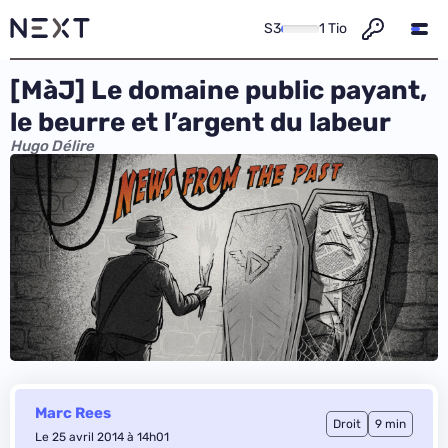
S3
1 Tio
[MàJ] Le domaine public payant,
le beurre et l’argent du labeur
Hugo Délire
Marc Rees
Droit
9 min
Le 25 avril 2014 à 14h01