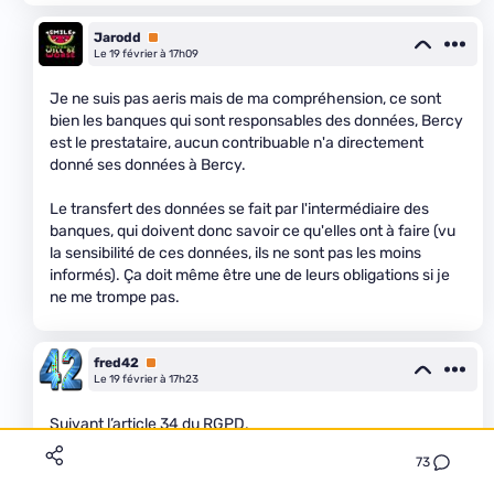
Jarodd
Premium
Le 19 février à 17h09
Je ne suis pas aeris mais de ma compréhension, ce sont
bien les banques qui sont responsables des données, Bercy
est le prestataire, aucun contribuable n'a directement
donné ses données à Bercy.
Le transfert des données se fait par l'intermédiaire des
banques, qui doivent donc savoir ce qu'elles ont à faire (vu
la sensibilité de ces données, ils ne sont pas les moins
informés). Ça doit même être une de leurs obligations si je
ne me trompe pas.
fred42
Premium
Le 19 février à 17h23
Suivant l’article 34 du RGPD,
73
le responsable du traitement communique la violation de
données à caractère personnel à la personne concernée