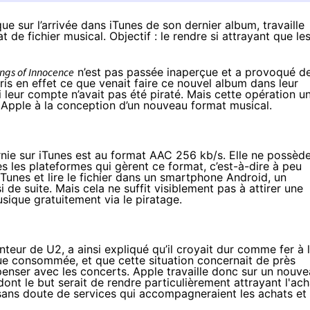
e sur l’arrivée dans iTunes de son dernier album, travaille
de fichier musical. Objectif : le rendre si attrayant que le
ngs of Innocence
n’est pas passée inaperçue et a provoqué d
ris en effet ce que venait faire ce nouvel album dans leur
leur compte n’avait pas été piraté. Mais cette opération u
 Apple à la conception d’un nouveau format musical.
nie sur iTunes est au format AAC 256 kb/s. Elle ne possèd
s les plateformes qui gèrent ce format, c’est-à-dire à peu
iTunes et lire le fichier dans un smartphone Android, un
e suite. Mais cela ne suffit visiblement pas à attirer une
sique gratuitement via le piratage.
nteur de U2, a ainsi expliqué qu’il croyait dur comme fer à 
ue consommée, et que cette situation concernait de près
enser avec les concerts. Apple travaille donc sur un nouv
dont le but serait de rendre particulièrement attrayant l'ach
ans doute de services qui accompagneraient les achats et