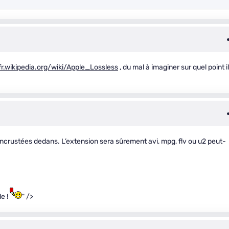
fr.wikipedia.org/wiki/Apple_Lossless
, du mal à imaginer sur quel point i
ncrustées dedans. L’extension sera sûrement avi, mpg, flv ou u2 peut-
le !
" />