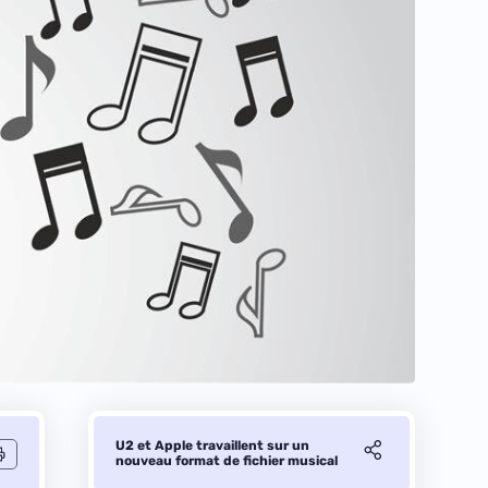
U2 et Apple travaillent sur un
nouveau format de fichier musical