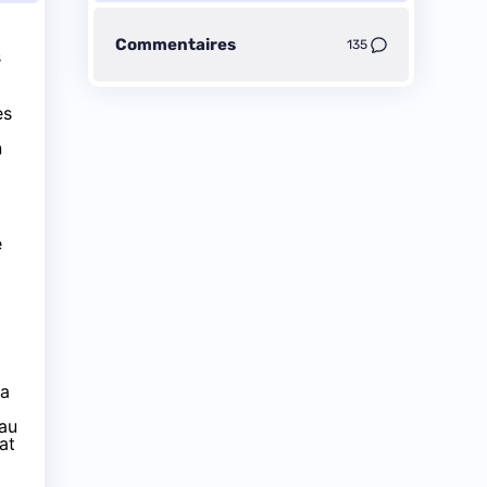
Commentaires
135
s
es
n
e
la
eau
at