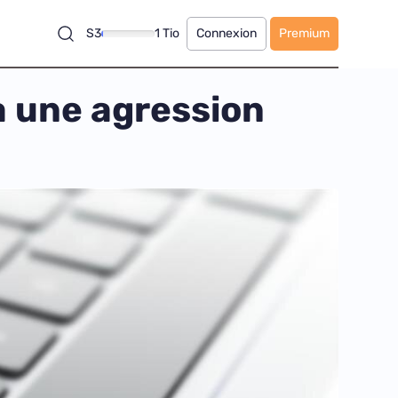
S3
1 Tio
Connexion
Premium
à une agression