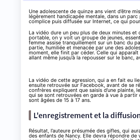
Une adolescente de quinze ans vient d’être mi
légèrement handicapée mentale, dans un parc p
complice puis diffusée sur Internet, ce qui pourr
La vidéo dure un peu plus de deux minutes et d
portable, on y voit un groupe de jeunes, essen
femme assise tranquillement sur un banc du parc
partie, humiliée et menacée par une des adoles
moment, elle finit par céder. Celle qui apparaî
allant même jusqu’à la repousser sur le banc, av
La vidéo de cette agression, qui a en fait eu l
ensuite retrouvée sur Facebook, avant de se 
confrères expliquent que saisis d’une plainte, l
qui se sont retrouvées en garde à vue à partir d
sont âgées de 15 à 17 ans.
L'enregistrement et la diffusio
Résultat, l’auteure présumée des gifles, qui au
des enfants de Nancy. Elle devra répondre de v