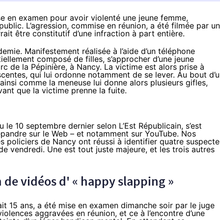
se en examen pour avoir violenté une jeune femme,
ublic. L’agression, commise en réunion, a été filmée par u
ait être constitutif d’une infraction à part entière.
emie. Manifestement réalisée à l’aide d’un téléphone
tiellement composé de filles, s’approcher d’une jeune
 de la Pépinière, à Nancy. La victime est alors prise à
centes, qui lui ordonne notamment de se lever. Au bout d’
t ainsi comme la meneuse lui donne alors plusieurs gifles,
ant que la victime prenne la fuite.
ieu le 10 septembre dernier selon
L’Est Républicain
, s’est
répandre sur le Web – et notamment sur YouTube. Nos
es policiers de Nancy ont réussi à identifier quatre suspecte
e vendredi. Une est tout juste majeure, et les trois autres
n de vidéos d' « happy slapping »
rait 15 ans, a été mise en examen dimanche soir par le juge
iolences aggravées en réunion, et ce à l’encontre d’une