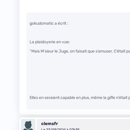
gokudomatic a écrit :
La plaidoyerie en vue:
“Mais M’sieur le Juge, on faisait que s’amuser. C’était p
Elles en seraient capable en plus, même la gifle n’était p
clemsfr
Le 23/09/2014 à 07h35