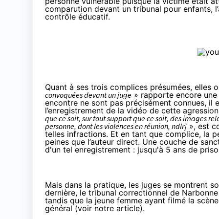
personne vulnérable puisque la victime était at
comparution devant un tribunal pour enfants, l
contrôle éducatif.
Quant à ses trois complices présumées, elles o
convoquées devant un juge
» rapporte encore une
encontre ne sont pas précisément connues, il es
l’enregistrement de la vidéo de cette agressio
que ce soit, sur tout support que ce soit, des images rel
personne, dont les violences en réunion, ndlr]
», est co
telles infractions. Et en tant que complice, l
peines que l’auteur direct. Une couche de san
d'un tel enregistrement : jusqu'à 5 ans de pri
Mais dans la pratique, les juges se montrent so
dernière, le tribunal correctionnel de Narbon
tandis que la jeune femme ayant filmé la scène 
général (
voir notre article
).