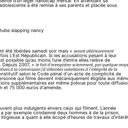
teinte d’un léger handicap mental. En attendant sa
’adolescente a été remise à ses parents et placée sous
nt été libérées samedi soir mais «
seront ultérieurement
 fois
L’Est Républicain
. Si les accusations pesant à leur
t possible qu’au moins l’une d’entre elles relève de
n. Depuis 2007, «
le fait d'enregistrer sciemment, par quelque moy
atives à la commission [d’atteintes volontaires à l’intégrité de la
nstitutif selon le
Code pénal
d'un acte de complicité de
a personne qui filme devient mécaniquement éligible aux mêm
ctions supplémentaires est même prévue pour toute diffusio
son et 75 000 euros d'amende.
uvent plus indulgents envers ceux qui filment. L’année
ne a par exemple condamné deux hommes à de la prison,
litigieuse a quant à elle écopé d’heures de travaux d’intérê