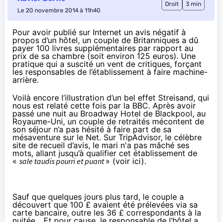
Droit
3 min
Le 20 novembre 2014 à 11h40
Pour avoir publié sur Internet un avis négatif à
propos d’un hôtel, un couple de Britanniques a dû
payer 100 livres supplémentaires par rapport au
prix de sa chambre (soit environ 125 euros). Une
pratique qui a suscité un vent de critiques, forçant
les responsables de l’établissement à faire machine-
arrière.
Voilà encore l’illustration d’un bel
effet Streisand
, qui
nous est relaté cette fois par la
BBC
. Après avoir
passé une nuit au Broadway Hotel de Blackpool, au
Royaume-Uni, un couple de retraités mécontent de
son séjour n’a pas hésité à faire part de sa
mésaventure sur le Net. Sur TripAdvisor, le célèbre
site de recueil d’avis, le mari n'a pas mâché ses
mots, allant jusqu’à qualifier cet établissement de
«
sale taudis pourri et puant
» (
voir ici
).
Sauf que quelques jours plus tard, le couple a
découvert que 100 £ avaient été prélevées via sa
carte bancaire, outre les 36 £ correspondants à la
nuitée... Et pour cause, le responsable de l’hôtel a