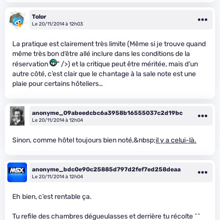
Tolor
Le 20/11/2014 à 12h03
La pratique est clairement très limite (Même si je trouve quand
même très bon d’être allé inclure dans les conditions de la
réservation
" />) et la critique peut être méritée, mais d’un
autre côté, c’est clair que le chantage à la sale note est une
plaie pour certains hôteliers…
anonyme_09abeedcbc6a3958b16555037c2d19bc
Le 20/11/2014 à 12h04
Sinon, comme hôtel toujours bien noté,&nbsp;
il y a celui-là.
anonyme_bdc0e90c25885d797d2fef7ed258deaa
Le 20/11/2014 à 12h04
Eh bien, c’est rentable ça.
Tu refile des chambres dégueulasses et derrière tu récolte ^^