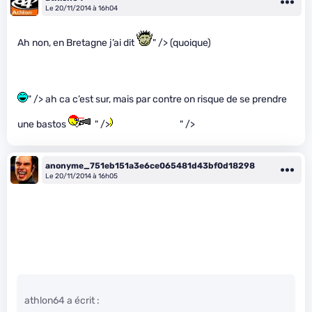
Le 20/11/2014 à 16h04
Ah non, en Bretagne j’ai dit
" /> (quoique)
" /> ah ca c’est sur, mais par contre on risque de se prendre
une bastos
" />
" />
anonyme_751eb151a3e6ce065481d43bf0d18298
Le 20/11/2014 à 16h05
athlon64 a écrit :