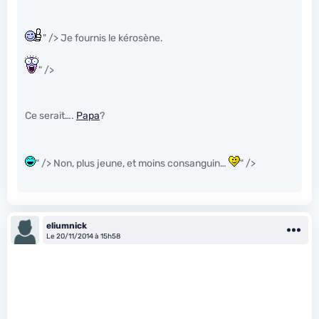
" /> Je fournis le kérosène.
" />
Ce serait….
Papa
?
" /> Non, plus jeune, et moins consanguin…
" />
eliumnick
Le 20/11/2014 à 15h58