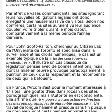
clones de nos sites
[…]
volent notre contenu et seront bientôt
massivement récompensés
».
Par effet de vases communicants, les sites ignorant
leurs nouvelles obligations légales ont donc
enregistré une hausse massive de visites. Selon nos
confrères, certains sites auraient vu leur audience
doubler, voire tripler durant le mois d’août,
comparativement à la même période l’année
dernière.
Pour John Scott-Railton, chercheur au Citizen Lab
de l’Université de Toronto et spécialisé dans la
surveillance et les droits numériques, le cas est un
exemple typique de la «
loi des conséquences
involontaires
». Il illustre un cas classique de
législation pensée avec de bonnes intentions, mais
dont la mise en œuvre provoque paradoxalement la
punition de ceux qui la respectent et la récompense
de ceux qui la bafouent.
En France, l’Arcom s’est pour le moment intéressée à
17 sites ; une goutte d’eau dans l’océan des sites
pornographiques, mais l’Autorité en est consciente.
Elle affirme
qu’elle «
poursuivra son action en direction
des sites pornographiques de plus faible audience
». Un
travail de longue haleine et presque sans fin puisque
de nouveaux vont certainement apparaitre sans