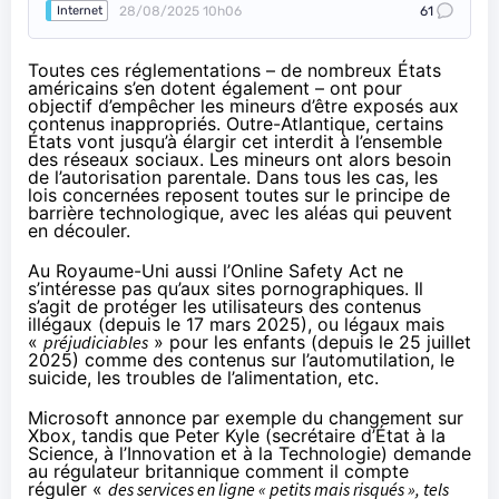
28/08/2025 10h06
61
Internet
Toutes ces réglementations – de nombreux États
américains s’en dotent également – ont pour
objectif d’empêcher les mineurs d’être exposés aux
contenus inappropriés. Outre-Atlantique, certains
États vont jusqu’à élargir cet interdit à l’ensemble
des réseaux sociaux. Les mineurs ont alors besoin
de l’autorisation parentale. Dans tous les cas, les
lois concernées reposent toutes sur le principe de
barrière technologique, avec les aléas qui peuvent
en découler.
Au Royaume-Uni aussi l’Online Safety Act ne
s’intéresse pas qu’aux sites pornographiques. Il
s’agit de protéger les utilisateurs des contenus
illégaux (depuis le 17 mars 2025), ou légaux mais
«
préjudiciables
» pour les enfants (depuis le 25 juillet
2025) comme des contenus sur l’automutilation, le
suicide, les troubles de l’alimentation, etc.
Microsoft annonce par exemple
du changement sur
Xbox
, tandis que Peter Kyle (secrétaire d’État à la
Science, à l’Innovation et à la Technologie)
demande
au régulateur britannique
comment il compte
réguler «
des services en ligne « petits mais risqués », tels