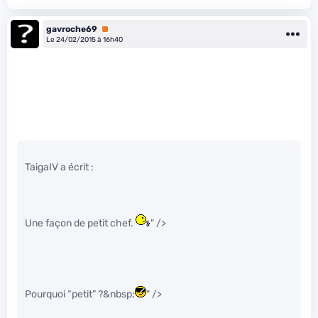
gavroche69
Premium
Le 24/02/2015 à 16h40
TaigaIV a écrit :
Une façon de petit chef.
" />
Pourquoi “petit” ?&nbsp;
" />