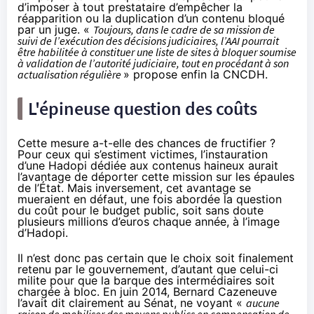
d’imposer à tout prestataire d’empêcher la
réapparition ou la duplication d’un contenu bloqué
par un juge. «
Toujours, dans le cadre de sa mission de
suivi de l’exécution des décisions judiciaires, l’AAI pourrait
être habilitée à constituer une liste de sites à bloquer soumise
à validation de l’autorité judiciaire, tout en procédant à son
actualisation régulière
» propose enfin la CNCDH.
L'épineuse question des coûts
Cette mesure a-t-elle des chances de fructifier ?
Pour ceux qui s’estiment victimes, l’instauration
d’une
Hadopi
dédiée aux contenus haineux aurait
l’avantage de déporter cette mission sur les épaules
de l’État. Mais inversement, cet avantage se
mueraient en défaut, une fois abordée la question
du coût pour le budget public, soit sans doute
plusieurs millions d’euros chaque année, à l’image
d’
Hadopi
.
Il n’est donc pas certain que le choix soit finalement
retenu par le gouvernement, d’autant que celui-ci
milite pour que la barque des intermédiaires soit
chargée à bloc.
En juin 2014
, Bernard Cazeneuve
l’avait dit clairement au Sénat, ne voyant «
aucune
raison de mobiliser des moyens publics en compensation de