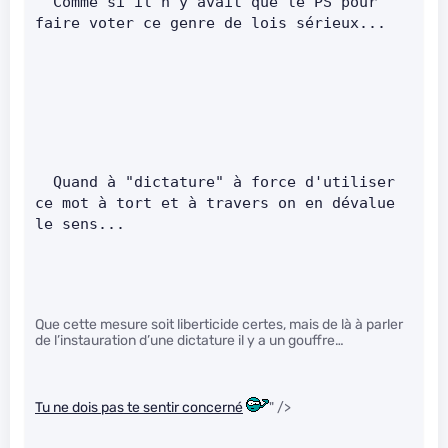
  Comme si il n'y avait que le PS pour 
faire voter ce genre de lois sérieux... 
  Quand à "dictature" à force d'utiliser 
ce mot à tort et à travers on en dévalue 
le sens...        
Que cette mesure soit liberticide certes, mais de là à parler
de l’instauration d’une dictature il y a un gouffre…
Tu ne dois pas te sentir concerné
" />