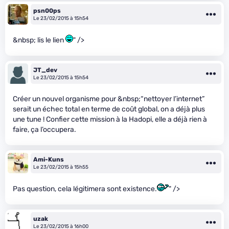
psn00ps
Le 23/02/2015 à 15h54
&nbsp; lis le lien
" />
JT_dev
Le 23/02/2015 à 15h54
Créer un nouvel organisme pour &nbsp;“nettoyer l’internet”
serait un échec total en terme de coût global, on a déjà plus
une tune ! Confier cette mission à la Hadopi, elle a déjà rien à
faire, ça l’occupera.
Ami-Kuns
Le 23/02/2015 à 15h55
Pas question, cela légitimera sont existence.
" />
uzak
Le 23/02/2015 à 16h00