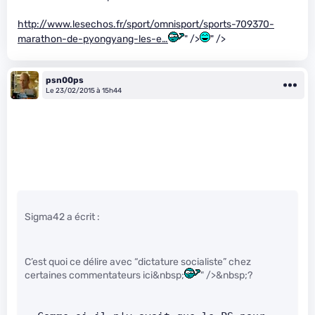
http://www.lesechos.fr/sport/omnisport/sports-709370-
marathon-de-pyongyang-les-e…
" />
" />
psn00ps
Le 23/02/2015 à 15h44
Sigma42 a écrit :
C’est quoi ce délire avec “dictature socialiste” chez
certaines commentateurs ici&nbsp;
" />&nbsp;?