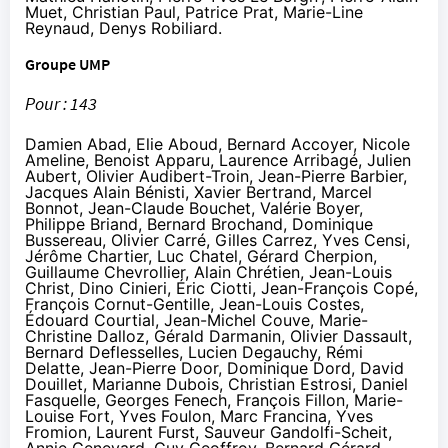
Muet, Christian Paul, Patrice Prat, Marie-Line
Reynaud, Denys Robiliard.
Groupe UMP
Pour : 143
Damien Abad, Elie Aboud, Bernard Accoyer, Nicole
Ameline, Benoist Apparu, Laurence Arribagé, Julien
Aubert, Olivier Audibert-Troin, Jean-Pierre Barbier,
Jacques Alain Bénisti, Xavier Bertrand, Marcel
Bonnot, Jean-Claude Bouchet, Valérie Boyer,
Philippe Briand, Bernard Brochand, Dominique
Bussereau, Olivier Carré, Gilles Carrez, Yves Censi,
Jérôme Chartier, Luc Chatel, Gérard Cherpion,
Guillaume Chevrollier, Alain Chrétien, Jean-Louis
Christ, Dino Cinieri, Éric Ciotti, Jean-François Copé,
François Cornut-Gentille, Jean-Louis Costes,
Édouard Courtial, Jean-Michel Couve, Marie-
Christine Dalloz, Gérald Darmanin, Olivier Dassault,
Bernard Deflesselles, Lucien Degauchy, Rémi
Delatte, Jean-Pierre Door, Dominique Dord, David
Douillet, Marianne Dubois, Christian Estrosi, Daniel
Fasquelle, Georges Fenech, François Fillon, Marie-
Louise Fort, Yves Foulon, Marc Francina, Yves
Fromion, Laurent Furst, Sauveur Gandolfi-Scheit,
Annie Genevard, Guy Geoffroy, Bernard Gérard,