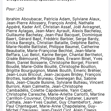
Pour : 252
Ibrahim Aboubacar, Patricia Adam, Sylviane Alaux,
Jean-Pierre Allossery, François André, Nathalie
Appéré, Kader Arif, Christian Assaf, Joël Aviragnet,
Pierre Aylagas, Jean-Marc Ayrault, Alexis Bachelay,
Guillaume Bachelay, Jean-Paul Bacquet, Dominique
Baert, Gérard Bapt, Frédéric Barbier, Serge Bardy,
Ericka Bareigts, Christian Bataille, Delphine Batho,
Marie-Noëlle Battistel, Philippe Baumel, Catherine
Beaubatie, Marie-Françoise Bechtel, Jean-Marie
Beffara, Luc Belot, Karine Berger, Chantal Berthelot,
Gisèle Biémouret, Philippe Bies, Erwann Binet, Yves
Blein, Daniel Boisserie, Christophe Borgel, Florent
Boudié, Marie-Odile Bouillé, Christophe Bouillon,
Brigitte Bourguignon, Malek Boutih, Émeric Bréhier,
Jean-Louis Bricout, Jean-Jacques Bridey, François
Brottes, Isabelle Bruneau, Gwenegan Bui, Sabine
Buis, Jean-Claude Buisine, Sylviane Bulteau, Vincent
Burroni, Alain Calmette, Jean-Christophe
Cambadélis, Colette Capdevielle, Yann Capet,
Christophe Caresche, Marie-Arlette Carlotti, Martine
Carrillon-Couvreur, Christophe Castaner, Laurent
Cathala, Jean-Yves Caullet, Guy Chambefort, Jean-
Paul Chanteguet, Marie-Anne Chapdelaine, Guy-
Michel Chauveau, Jean-David Ciot, Alain Claeys,