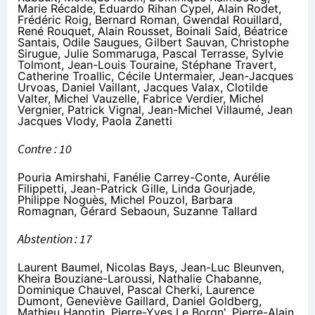
Marie Récalde, Eduardo Rihan Cypel, Alain Rodet,
Frédéric Roig, Bernard Roman, Gwendal Rouillard,
René Rouquet, Alain Rousset, Boinali Said, Béatrice
Santais, Odile Saugues, Gilbert Sauvan, Christophe
Sirugue, Julie Sommaruga, Pascal Terrasse, Sylvie
Tolmont, Jean-Louis Touraine, Stéphane Travert,
Catherine Troallic, Cécile Untermaier, Jean-Jacques
Urvoas, Daniel Vaillant, Jacques Valax, Clotilde
Valter, Michel Vauzelle, Fabrice Verdier, Michel
Vergnier, Patrick Vignal, Jean-Michel Villaumé, Jean
Jacques Vlody, Paola Zanetti
Contre : 10
Pouria Amirshahi, Fanélie Carrey-Conte, Aurélie
Filippetti, Jean-Patrick Gille, Linda Gourjade,
Philippe Noguès, Michel Pouzol, Barbara
Romagnan, Gérard Sebaoun, Suzanne Tallard
Abstention : 17
Laurent Baumel, Nicolas Bays, Jean-Luc Bleunven,
Kheira Bouziane-Laroussi, Nathalie Chabanne,
Dominique Chauvel, Pascal Cherki, Laurence
Dumont, Geneviève Gaillard, Daniel Goldberg,
Mathieu Hanotin, Pierre-Yves Le Borgn', Pierre-Alain