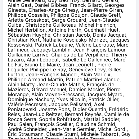
Alain Gest, Daniel Gibbes, Franck Gilard, Georges
Ginesta, Charles-Ange Ginesy, Jean-Pierre Giran,
Philippe Gosselin, Philippe Goujon, Claude Greff,
Arlette Grosskost, Serge Grouard, Jean-Claude
Guibal, Christophe Guilloteau, Michel Heinrich,
Michel Herbillon, Antoine Herth, Guénhaël Huet,
Sébastien Huyghe, Christian Jacob, Denis Jacquat,
Christian Kert, Nathalie Kosciusko-Morizet, Jacques
Kossowski, Patrick Labaune, Valérie Lacroute, Marc
Laffineur, Jacques Lamblin, Jean-François Lamour,
Guillaume Larrivé, Charles de La Verpillière, Thierry
Lazaro, Alain Leboeuf, Isabelle Le Callennec, Marc
Le Fur, Bruno Le Maire, Jean Leonetti, Pierre
Lequiller, Philippe Le Ray, Geneviève Levy, Gilles
Lurton, Jean-François Mancel, Alain Marleix,
Philippe Armand Martin, Patrice Martin-Lalande,
Alain Marty, Jean-Claude Mathis, François de
Mazières, Gérard Menuel, Damien Meslot, Pierre
Morange, Alain Moyne-Bressand, Jacques Myard,
Dominique Nachury, Yves Nicolin, Patrick Ollier,
Valérie Pécresse, Jacques Pélissard, Axel
Poniatowski, Josette Pons, Didier Quentin, Frédéric
Reiss, Jean-Luc Reitzer, Bernard Reynès, Camille de
Rocca Serra, Sophie Rohfritsch, Martial Saddier,
Paul Salen, François Scellier, Claudine Schmid,
André Schneider, Jean-Marie Sermier, Michel Sordi,
Éric Straumann, Claude Sturni, Michèle Tabarot, Guy
Teissier, Michel Terrot, Jean-Marie Tetart,