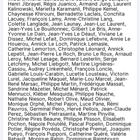
Henri Jibrayel, Régis Juanico, Armand Jung, Laurent
Kalinowski, Marietta Karamanli, Philippe Kemel,
Chaynesse Khirouni, Bernadette Laclais, Conchita
Lacuey, François Lamy, Anne-Christine Lang,
Colette Langlade, Jean Launay, Jean-Luc Laurent,
Jean-Yves Le Bouillonnec, Gilbert Le Bris, Anne-
Yvonne Le Dain, Jean-Yves Le Déaut, Viviane Le
Dissez, Michel Lefait, Dominique Lefebvre, Annie Le
Houerou, Annick Le Loch, Patrick Lemasle,
Catherine Lemorton, Christophe Léonard, Annick
Lepetit, Jean-Pierre Le Roch, Bruno Le Roux, Arnaud
Leroy, Michel Lesage, Bernard Lesterlin, Serge
Letchimy, Michel Liebgott, Martine Lignières-
Cassou, Audrey Linkenheld, François Loncle,
Gabrielle Louis-Carabin, Lucette Lousteau, Victorin
Lurel, Jacqueline Maquet, Marie-Lou Marcel, Jean-
René Marsac, Philippe Martin, Frédérique Massat,
Sandrine Mazetier, Michel Ménard, Patrick
Mennucci, Kléber Mesquida, Philippe Nauche,
Nathalie Nieson, Robert Olive, Maud Olivier,
Monique Orphé, Michel Pajon, Luce Pane, Rémi
Pauvros, Germinal Peiro, Hervé Pellois, Jean-Claude
Perez, Sébastien Pietrasanta, Martine Pinville,
Christine Pires Beaune, Philippe Plisson, Élisabeth
Pochon, Napole Polutélé, Pascal Popelin, Dominique
Potier, Régine Povéda, Christophe Premat, Joaquim
Pueyo, François Pupponi, Catherine Quéré, Valérie
Rabault, Monique Rabin, Dominique Raimbourg,