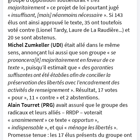
majoritairement
» ce projet de loi pourtant jugé
«
insuffisant, [mais] néanmoins nécessaire
». Si 143
élus ont ainsi approuvé le texte, 35 ont toutefois
voté contre (Lionel Tardy, Laure de La Raudière...) et
20 se sont abstenus.
Michel Zumkeller (UDI)
était allé dans le même
sens, annonçant lui aussi que son groupe «
se
prononcera[it] majoritairement en faveur de ce
texte
», puisqu’il estimait que «
des garanties
suffisantes ont été établies afin de concilier la
préservation des libertés avec l’encadrement des
activités de renseignement
». Résultat, 17 votes
« pour », 11 « contre » et 2 abstentions.
Alain Tourret (PRG)
avait assuré que le groupe des
radicaux et leurs alliés – RRDP – voterait
«
unanimement
» ce texte «
opportun
»,
«
indispensable
», et qui «
ménage les libertés
».
Promesse tenue : les 17 élus présents du groupe ont