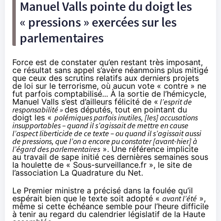
Manuel Valls pointe du doigt les
« pressions » exercées sur les
parlementaires
Force est de constater qu’en restant très imposant,
ce résultat sans appel s’avère néanmoins plus mitigé
que ceux des scrutins relatifs aux derniers projets
de loi sur le terrorisme,
où aucun vote « contre » ne
fut parfois comptabilisé...
À la sortie de l’hémicycle
,
Manuel Valls s’est d’ailleurs félicité de «
l’esprit de
responsabilité »
des députés, tout en pointant du
doigt les «
polémiques parfois inutiles, [les] accusations
insupportables – quand il s’agissait de mettre en cause
l’aspect liberticide de ce texte – ou quand il s’agissait aussi
de pressions, que l’on a encore pu constater [avant-hier] à
l’égard des parlementaires
». Une référence implicite
au travail de sape initié ces dernières semaines sous
la houlette de
« Sous-surveillance.fr »
, le site de
l’association La Quadrature du Net.
Le Premier ministre a précisé dans la foulée qu’il
espérait bien que le texte soit adopté «
avant l’été
»,
même si cette échéance semble pour l’heure difficile
à tenir au regard du calendrier législatif de la Haute