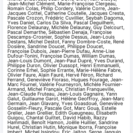
Jean-Michel Clément, Marie-Françoise Clergeau,
Romain Colas, Philip Cordery, Valérie Corre, Jean-
Jacques Cottel, Catherine Coutelle, Jacques Cresta,
Pascale Crozon, Frédéric Cuvillier, Seybah Dagoma,
Yves Daniel, Carlos Da Silva, Pascal Deguilhem,
Florence Delaunay, Michèle Delaunay, Guy Delcourt,
Pascal Demarthe, Sébastien Denaja, Françoise
Descamps-Crosnier, Sophie Dessus, Jean-Louis
Destans, Michel Destot, Fanny Dombre-Coste, René
Dosière, Sandrine Doucet, Philippe Doucet,
Françoise Dubois, Jean-Pierre Dufau, Anne-Lise
Dufour-Tonini, Françoise Dumas, William Dumas,
Jean-Louis Dumont, Jean-Paul Dupré, Yves Durand,
Philippe Duron, Olivier Dussopt, Henri Emmanuelli,
Corinne Erhel, Sophie Errante, Marie-Hélène Fabre,
Olivier Faure, Alain Fauré, Hervé Féron, Richard
Ferrand, Geneviève Fioraso, Hugues Fourage, Jean-
Marc Fournel, Valérie Fourneyron, Michèle Fournier-
Armand, Michel Françaix, Christian Franqueville,
Jean-Claude Fruteau, Jean-Louis Gagnaire, Yann
Galut, Guillaume Garot, Hélène Geoffroy, Jean-Marc
Germain, Jean Glavany, Yves Goasdoué, Geneviève
Gosselin-Fleury, Pascale Got, Marc Goua, Estelle
Grelier, Jean Grellier, Edith Gueugneau, Élisabeth
Guigou, Chantal Guittet, David Habib, Razzy
Hammadi, Benoît Hamon, Joëlle Huillier, Sandrine
Hurel, Christian Hutin, Monique Iborra, Françoise
Imbert, Michel Issindou, Éric Jalton, Serge Janquin,