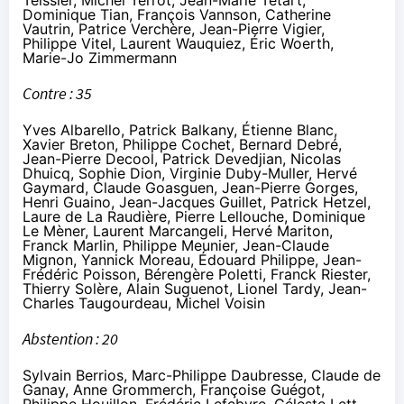
Dominique Tian, François Vannson, Catherine
Vautrin, Patrice Verchère, Jean-Pierre Vigier,
Philippe Vitel, Laurent Wauquiez, Éric Woerth,
Marie-Jo Zimmermann
Contre : 35
Yves Albarello, Patrick Balkany, Étienne Blanc,
Xavier Breton, Philippe Cochet, Bernard Debré,
Jean-Pierre Decool, Patrick Devedjian, Nicolas
Dhuicq, Sophie Dion, Virginie Duby-Muller, Hervé
Gaymard, Claude Goasguen, Jean-Pierre Gorges,
Henri Guaino, Jean-Jacques Guillet, Patrick Hetzel,
Laure de La Raudière, Pierre Lellouche, Dominique
Le Mèner, Laurent Marcangeli, Hervé Mariton,
Franck Marlin, Philippe Meunier, Jean-Claude
Mignon, Yannick Moreau, Édouard Philippe, Jean-
Frédéric Poisson, Bérengère Poletti, Franck Riester,
Thierry Solère, Alain Suguenot, Lionel Tardy, Jean-
Charles Taugourdeau, Michel Voisin
Abstention : 20
Sylvain Berrios, Marc-Philippe Daubresse, Claude de
Ganay, Anne Grommerch, Françoise Guégot,
Philippe Houillon, Frédéric Lefebvre, Céleste Lett,