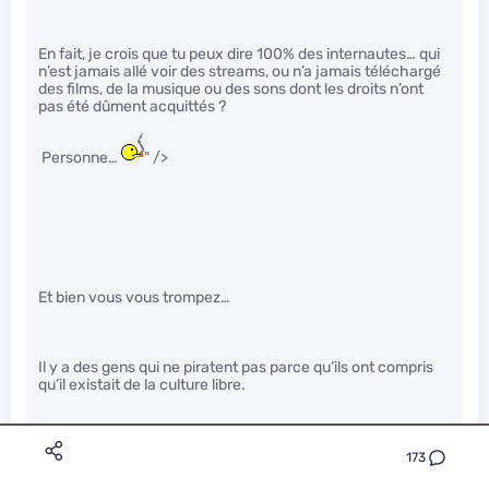
En fait, je crois que tu peux dire 100% des internautes… qui
n’est jamais allé voir des streams, ou n’a jamais téléchargé
des films, de la musique ou des sons dont les droits n’ont
pas été dûment acquittés ?
Personne…
" />
Et bien vous vous trompez…
Il y a des gens qui ne piratent pas parce qu’ils ont compris
qu’il existait de la culture libre.
Logiciels libres, ebooks libres, musique libre…
173