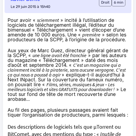
Droit
6 min
Le 29 juin 2015 à 15h40
Pour avoir «
sciemment
» incité à l’utilisation de
logiciels de téléchargement illégal, l’éditeur du
bimensuel « Téléchargement » vient d’écoper d’une
amende de 10 000 euros. Une «
première
» selon les
producteurs de la SCPP, à l’origine de la procédure.
Aux yeux de Marc Guez, directeur général gérant de
la SCPP, «
une ligne avait été franchie
» par les auteurs
du magazine « Téléchargement » daté des mois
d’août et septembre 2014. «
C'est un magazine qui a
clairement incité à la piraterie, sans aucune vergogne. C'est
ça qui nous a poussé à agir
» explique-t-il aujourd’hui à
Next INpact. Sur la couverture du fameux numéro,
on pouvait lire «
Films, séries, musiques & jeux – Les
meilleurs logiciels et sites GRATUITS pour downloader !
» Le
tout sur fond de tête de mort recouverte d’une
arobase...
Au fil des pages, plusieurs passages avaient fait
tiquer l’organisation de producteurs, parmi lesquels :
Des descriptions de logiciels tels que µTorrent ou
BitComet, avec des mentions du type : «
Inutile de