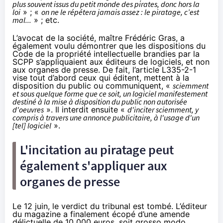
plus souvent issus du petit monde des pirates, donc hors la
loi
» ; «
on ne le répétera jamais assez : le piratage, c’est
mal...
» ; etc.
L’avocat de la société, maître Frédéric Gras, a
également voulu démontrer que les dispositions du
Code de la propriété intellectuelle brandies par la
SCPP s’appliquaient aux éditeurs de logiciels, et non
aux organes de presse. De fait, l’article L335-2-1
vise tout d’abord ceux qui éditent, mettent à la
disposition du public ou communiquent, «
sciemment
et sous quelque forme que ce soit, un logiciel manifestement
destiné à la mise à disposition du public non autorisée
d'oeuvres
». Il interdit ensuite «
d'inciter sciemment, y
compris à travers une annonce publicitaire, à l'usage d'un
[tel] logiciel
».
L'incitation au piratage peut
également s'appliquer aux
organes de presse
Le 12 juin, le verdict du tribunal est tombé. L’éditeur
du magazine a finalement écopé d’une amende
délictuelle de 10 000 euros, soit grosso modo