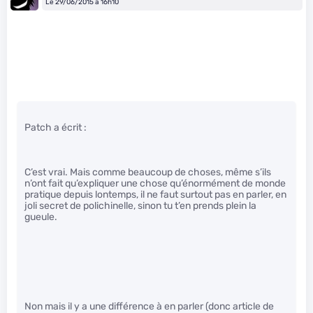
Le 29/06/2015 à 16h10
Patch a écrit :
C’est vrai. Mais comme beaucoup de choses, même s’ils
n’ont fait qu’expliquer une chose qu’énormément de monde
pratique depuis lontemps, il ne faut surtout pas en parler, en
joli secret de polichinelle, sinon tu t’en prends plein la
gueule.
Non mais il y a une différence à en parler (donc article de