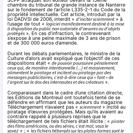
chambre du tribunal de grande instance de Nanterre
sur le fondement de l’article
L335-2-1
du Code de la
propriété intellectuelle. Cet article, introduit par la
loi DADVSI de 2006, interdit «
d'inciter sciemment
» à
l’usage de tout «
logiciel manifestement destiné à la mise
à disposition du public non autorisée d'oeuvres ou d'objets
protégés
». En cas d’infraction, le contrevenant
s’expose à une peine maximale de 3 ans de prison
et de 300 000 euros d’amende.
Durant les débats parlementaires
, le ministre de la
Culture d’alors avait expliqué que l’objectif de ces
dispositions était «
de pouvoir poursuivre pénalement
ceux qui, de manière intentionnelle (...) et massivement,
alimentent le piratage et incitent au piratage par des
messages publicitaires, c’est-à-dire ceux qui « font » de
l’argent sur le dos des internautes et des créateurs
».
Comparaissant dans le cadre d’une citation directe,
les Éditions de Montreuil ont toutefois tenté de se
défendre en affirmant que les auteurs du magazine
Téléchargement n’avaient pas «
sciemment
» incité au
piratage d’œuvres protégées. Mais qu’ils avaient au
contraire rappelé à plusieurs reprises que le
téléchargement de tels fichiers était illicite : «
pirater
des films américains, ou des séries, c’est mal, vous le
savez
» ; «
les fichiers hébergés sur les plates-formes sont le