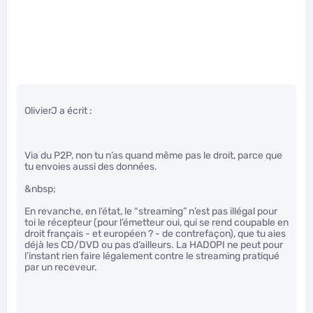
OlivierJ a écrit :
Via du P2P, non tu n’as quand même pas le droit, parce que
tu envoies aussi des données.
&nbsp;
En revanche, en l’état, le “streaming” n’est pas illégal pour
toi le récepteur (pour l’émetteur oui, qui se rend coupable en
droit français - et européen ? - de contrefaçon), que tu aies
déjà les CD/DVD ou pas d’ailleurs. La HADOPI ne peut pour
l’instant rien faire légalement contre le streaming pratiqué
par un receveur.