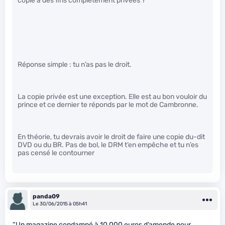
copie à des fins complètement privées ?
Réponse simple : tu n’as pas le droit.
La copie privée est une exception. Elle est au bon vouloir du
prince et ce dernier te réponds par le mot de Cambronne.
En théorie, tu devrais avoir le droit de faire une copie du-dit
DVD ou du BR. Pas de bol, le DRM t’en empêche et tu n’es
pas censé le contourner
panda09
Le 30/06/2015 à 05h41
“Un magazine condamné à 10 000 euros d’amende pour