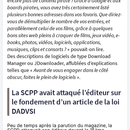
encore plus de contenu pirate ? Grâce à Google et aux
boards pirates, vous avez très certainement listé
plusieurs bonnes adresses dans vos favoris. Que diriez-
vous de démultiplier le nombre de vos entrées, et
parallèlement celui de vos films, grâce à quelques
bons sites web pleins à craquer de films, jeux vidéo, e-
books, photos, vidéos, logiciels, applications,
musiques, clips et consorts ?
» pouvait-on lire.
Des descriptions de logiciels de type Download
Manager ou JDownloader, affublées d’explications
telles que «
Avant de vous engager dans le côté
obscur, faites le plein de logiciels
».
La SCPP avait attaqué l’éditeur sur
le fondement d’un article de la loi
DADVSI
Peu de temps après la parution du magazine, la
SCPP attaquait son éditeur devant la 15ème