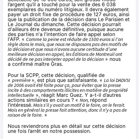
l’argent qu’il a touché pour la vente des 6 038
exemplaires du numéro litigieux. Il devra également
payer un droit fixe de procédure de 127 euros, ainsi
que la publication de la décision dans Le Parisien et
Le Journal du dimanche. Cette décision pourrait
d'ailleurs être devenue définitive, puisque aucune
des parties n'a l'intention de faire appel selon
l'
AFP
. «
Comme la peine est réduite de 1500 euros si l’on
règle dans le mois, que nous ne disposons pas des motifs de
la décision et que nous n’avons aucune certitude d’une
meilleure décision en appel, les Éditions de Montreuil ont
décidé de ne pas interjeter appel de la décision
» nous
a confirmé maître Gras.
Pour la SCPP, cette décision,
qualifiée de
«
première
»
, est plus que satisfaisante. «
La loi DADVSI
de 2006 avait été faite pour ça, pour éviter que la presse
incite à des comportements illicites en matière de propriété
intellectuelle
», réagit Marc Guez. Y a-t-il d’autres
actions similaires en cours ? «
Non,
répond
l’intéressé.
Mais s'il y avait un motif à le faire, on le ferait.
Mais en général la presse fait attention, donc il n'y a pas de
raison de le faire.
»
Nous reviendrons plus en détail sur cette décision
une fois l’arrêt en notre possession.