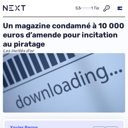
S3
1 Tio
Un magazine condamné à 10 000
euros d’amende pour incitation
au piratage
Les incités d'or
Xavier Berne