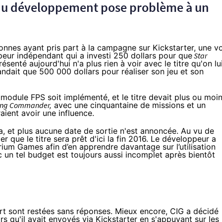
du développement pose problème à un
sonnes ayant pris part à la campagne sur Kickstarter, une v
peur indépendant qui a investi 250 dollars pour que
Star
présenté aujourd'hui n'a plus rien à voir avec le titre qu'on lu
ndait que 500 000 dollars pour réaliser son jeu et son
n module FPS soit implémenté, et le titre devait plus ou moi
ng Commander,
avec une cinquantaine de missions et un
aient avoir une influence.
ça, et plus aucune date de sortie n'est annoncée. Au vu de
r que le titre sera prêt d'ici la fin 2016. Le développeur a
m Games afin d’en apprendre davantage sur l’utilisation
 un tel budget est toujours aussi incomplet après bientôt
 sont restées sans réponses. Mieux encore, CIG a décidé
rs qu'il avait envoyés via Kickstarter en s'appuyant sur les