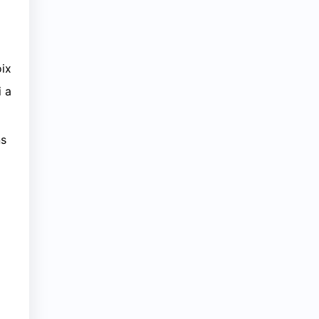
oix
i a
ns