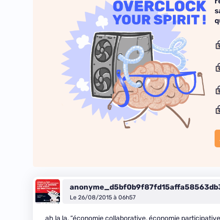
r
s
q
anonyme_d5bf0b9f87fd15affa58563db
Le 26/08/2015 à 06h57
ah la la, “économie collaborative, économie participative…