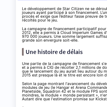
Le développement de Star Citizen ne se déroul
joueurs ayant participé à son financement. L
procès et exige que l’éditeur fasse preuve de tr
récoltés pour le jeu.
La campagne de
financement participatif
pour 
2012, elle a permis à Cloud Imperium Games d'
970 000 joueurs. Une somme largement suffisan
grande son envergure soit-elle.
Une histoire de délais
Une partie de la campagne de financement s'es
et a permis à CIG de récolter 2,1 millions de d
que le lancement du jeu aurait lieu autour du
2015 est presque là et le titre est encore loin d
Selon la page montrant l'avancement du déve
modules de jeu (le Hangar et Arena Commander)
Planetside, Squadron 42 et le module FPS sont
moindres, le module « monde persistant », n'en
Autant dire que l'estimation promise sur Kicksta