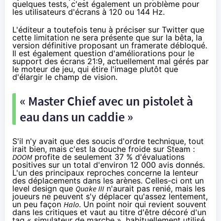
quelques tests, c'est également un problème pour
les utilisateurs d'écrans à 120 ou 144 Hz.
L'éditeur a toutefois tenu à préciser
sur Twitter
que
cette limitation ne sera présente que sur la bêta, la
version définitive proposant un framerate débloqué.
Il est également question d'améliorations pour le
support des écrans 21:9, actuellement mal gérés par
le moteur de jeu, qui étire l'image plutôt que
d'élargir le champ de vision.
« Master Chief avec un pistolet à
eau dans un caddie »
S'il n'y avait que des soucis d'ordre technique, tout
irait bien, mais c'est la douche froide sur Steam :
DOOM
profite de seulement 37 % d'évaluations
positives sur un total d'environ 12 000 avis donnés.
L'un des principaux reproches concerne la lenteur
des déplacements dans les arènes. Celles-ci ont un
level design que
Quake III
n'aurait pas renié, mais les
joueurs ne peuvent s'y déplacer qu'assez lentement,
un peu façon
Halo
. Un point noir qui revient souvent
dans les critiques et vaut au titre d'être décoré d'un
tag « simulateur de marche », habituellement utilisé