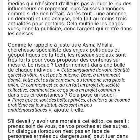
médias qui n’hésitent d’ailleurs pas à jouer le jeu des
influenceurs en reprenant leurs fausses annonces
comme si de rien n’était. Après tout : une annonce,
un démenti et une analyse, cela fait au moins trois
actualités pour certains. Cela multiplie les pages
vues, donc la publicité, donc l’argent qui rentre dans
les caisses.
Comme
le rappelle à juste titre Asma Mhalla
,
chercheuse spécialiste des enjeux politiques et
géopolitiques de la tech, les réseaux sociaux sont
très forts pour vous proposer des contenus sur
mesure. Le risque ? L’enfermement dans une bulle
de chaque individu : «
Cette singularité de votre identité
qui est la vôtre, n’est pas la mienne. Donc, à un moment
donné, votre réel au fur et mesure du temps ne sera plus le
mien. Or comment est-ce qu’on fait un projet de société
collective, comment est-ce qu’on a un projet commun
»
dans ces circonstances ? Cela pose un souci :
«
Parce que ce sont des boîtes privées, et qu’on a un énorme
problème sur leur statut, elles sont un peu
antidémocratiques
», ajoute-t-elle.
S’il devait y avoir une morale à cet édito, ce serait :
prenez soin de vous, de vos proches et des autres.
Un dialogue (lorsqu’on n’est pas en face de
personnes armées ou dangereuses) peut tuer dans