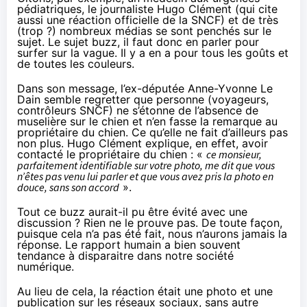
pédiatriques
, le
journaliste Hugo Clément
(qui cite
aussi une réaction officielle de la SNCF) et de
très
(trop ?) nombreux médias
se sont penchés sur le
sujet. Le sujet buzz, il faut donc en parler pour
surfer sur la vague. Il y a en a pour tous les goûts et
de toutes les couleurs.
Dans son message, l’ex-députée Anne-Yvonne Le
Dain semble regretter que personne (voyageurs,
contrôleurs SNCF) ne s’étonne de l’absence de
muselière sur le chien et n’en fasse la remarque au
propriétaire du chien. Ce qu’elle ne fait d’ailleurs pas
non plus.
Hugo Clément explique
, en effet, avoir
contacté le propriétaire du chien : «
ce monsieur,
parfaitement identifiable sur votre photo, me dit que vous
n’êtes pas venu lui parler et que vous avez pris la photo en
douce, sans son accord
».
Tout ce buzz aurait-il pu être évité avec une
discussion ? Rien ne le prouve pas. De toute façon,
puisque cela n’a pas été fait, nous n’aurons jamais la
réponse. Le rapport humain a bien souvent
tendance à disparaitre dans notre société
numérique.
Au lieu de cela, la réaction était une photo et une
publication sur les réseaux sociaux, sans autre