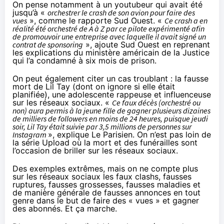
On pense notamment à un youtubeur qui avait été
jusqu’à «
orchestrer le crash de son avion pour faire des
vues
»,
comme le rapporte Sud Ouest
. «
Ce crash a en
réalité été orchestré de A à Z par ce pilote expérimenté afin
de promouvoir une entreprise avec laquelle il avait signé un
contrat de sponsoring
», ajoute Sud Ouest en reprenant
les explications du ministère américain de la Justice
qui l’a condamné à six mois de prison.
On peut également citer un cas troublant : la fausse
mort de Lil Tay (dont on ignore si elle était
planifiée), une adolescente rappeuse et influenceuse
sur les réseaux sociaux. «
Ce faux décès (orchestré ou
non) aura permis à la jeune fille de gagner plusieurs dizaines
de milliers de followers en moins de 24 heures, puisque jeudi
soir, Lil Tay était suivie par 3,5 millions de personnes sur
Instagram
»,
explique Le Parisien
. On n’est pas loin de
la série Upload où la mort et des funérailles sont
l’occasion de briller sur les réseaux sociaux.
Des exemples extrêmes, mais on ne compte plus
sur les réseaux sociaux les faux clashs, fausses
ruptures, fausses grossesses, fausses maladies et
de manière générale de fausses annonces en tout
genre dans le but de faire des « vues » et gagner
des abonnés. Et
ça marche
.