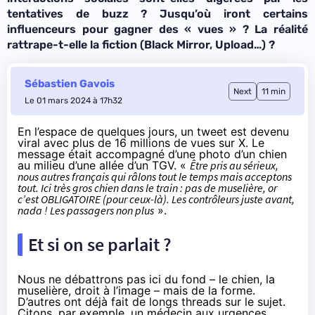
tentatives de buzz ? Jusqu’où iront certains
influenceurs pour gagner des « vues » ? La réalité
rattrape-t-elle la fiction (Black Mirror, Upload…) ?
Sébastien Gavois
Next
11 min
Le 01 mars 2024 à 17h32
En l’espace de quelques jours,
un tweet
est devenu
viral avec plus de 16 millions de vues sur X. Le
message était accompagné d’une photo d’un chien
au milieu d’une allée d’un TGV. «
Être pris au sérieux,
nous autres français qui râlons tout le temps mais acceptons
tout. Ici très gros chien dans le train : pas de muselière, or
c’est OBLIGATOIRE (pour ceux-là). Les contrôleurs juste avant,
nada ! Les passagers non plus⁦
».
Et si on se parlait ?
Nous ne débattrons pas ici du fond – le chien, la
muselière, droit à l’image – mais de la forme.
D’autres ont déjà fait de longs threads sur le sujet.
Citons, par exemple,
un médecin aux urgences