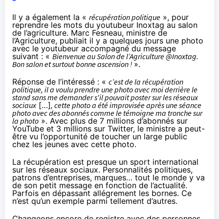
Il y a également la «
récupération politique
», pour
reprendre les mots du youtubeur Inoxtag au salon
de l’agriculture. Marc Fesneau, ministre de
l’Agriculture,
publiait il y a quelques jours
une photo
avec le youtubeur accompagné du message
suivant : «
Bienvenue au Salon de l’Agriculture @Inoxtag.
Bon salon et surtout bonne ascension !
».
Réponse de l’intéressé
: «
c’est de la récupération
politique, il a voulu prendre une photo avec moi derrière le
stand sans me demander s'il pouvait poster sur les réseaux
sociaux
[…]
, cette photo a été improvisée après une séance
photo avec des abonnés comme le témoigne ma tronche sur
la photo
». Avec plus de 7 millions d’abonnés sur
YouTube et 3 millions sur Twitter, le ministre a peut-
être vu l’opportunité de toucher un large public
chez les jeunes avec cette photo.
La récupération est presque un sport international
sur les réseaux sociaux. Personnalités politiques,
patrons d’entreprises, marques… tout le monde y va
de son petit message en fonction de l’actualité.
Parfois en
dépassant allégrement les bornes
. Ce
n’est qu’un exemple parmi tellement d’autres.
Changeons encore de registre avec des personnes