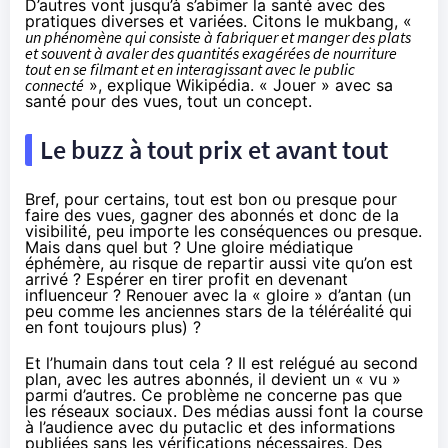
D’autres vont jusqu’à s’abimer la santé avec des
pratiques diverses et variées.
Citons le mukbang
, «
un phénomène qui consiste à fabriquer et manger des plats
et souvent à avaler des quantités exagérées de nourriture
tout en se filmant et en interagissant avec le public
connecté
», explique Wikipédia. « Jouer » avec sa
santé pour des vues, tout un concept.
Le buzz à tout prix et avant tout
Bref, pour certains, tout est bon ou presque pour
faire des vues, gagner des abonnés et donc de la
visibilité, peu importe les conséquences ou presque.
Mais dans quel but ? Une gloire médiatique
éphémère, au risque de repartir aussi vite qu’on est
arrivé ? Espérer en tirer profit en devenant
influenceur ? Renouer avec la « gloire » d’antan (un
peu comme les anciennes stars de la téléréalité qui
en font toujours plus) ?
Et l’humain dans tout cela ? Il est relégué au second
plan, avec les autres abonnés, il devient un « vu »
parmi d’autres. Ce problème ne concerne pas que
les réseaux sociaux. Des médias aussi font la course
à l’audience avec du putaclic et des informations
publiées sans les vérifications nécessaires. Des