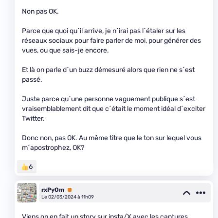
Non pas OK.
Parce que quoi qu´il arrive, je n´irai pas l´étaler sur les
réseaux sociaux pour faire parler de moi, pour générer des
vues, ou que sais-je encore.
Et là on parle d´un buzz démesuré alors que rien ne s´est
passé.
Juste parce qu´une personne vaguement publique s´est
vraisemblablement dit que c´était le moment idéal d´exciter
Twitter.
Donc non, pas OK. Au même titre que le ton sur lequel vous
m´apostrophez, OK?
6
rxPyOm
Premium
Le 02/03/2024 à 11h09
Viens on en fait un story sur insta/X avec les captures