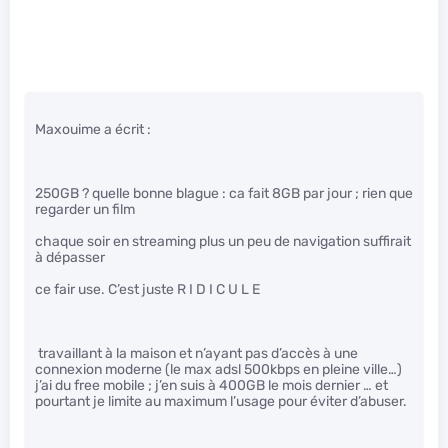
Maxouime a écrit :
250GB ? quelle bonne blague : ca fait 8GB par jour ; rien que
regarder un film
chaque soir en streaming plus un peu de navigation suffirait
à dépasser
ce fair use. C’est juste R I D I C U L E
travaillant à la maison et n’ayant pas d’accès à une
connexion moderne (le max adsl 500kbps en pleine ville…)
j’ai du free mobile ; j’en suis à 400GB le mois dernier … et
pourtant je limite au maximum l’usage pour éviter d’abuser.