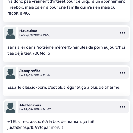
n’a donc pas vraiment d’intérêt pour celui qui a un abonnement
Freebox, mais ça en a pour une famille qui n’a rien mais qui
reçoit la 4G.
Maxouime
Le 25/09/2019 à 11h55
sans aller dans l’extrême même 15 minutes de porn aujourd’hui
t’as déjà test 700Mo :p
Jeanprofite
Le 25/09/2019 à 12h14
Essai le classic-porn, c’est plus léger et ça a plus de charme.
Abatonimus
Le 25/09/2019 à 14h47
+1 Et s’il est associé à la box de maman, ça fait
juste&nbsp;15,99€ par mois :)