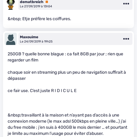
dematbreizh
Premium
Le 27/09/2019 à 13h54
&nbsp; Etje préfère les coiffures.
Maxouime
Le 24/09/2019 à 19h25
250GB ? quelle bonne blague : ca fait 8GB par jour ; rien que
regarder un film
chaque soir en streaming plus un peu de navigation suffirait à
dépasser
ce fair use. C’est juste R I D I C U L E
&nbsp;travaillant à la maison et n’ayant pas d’accès à une
connexion moderne (le max adsl 500kbps en pleine ville…) j’ai
du free mobile ; j’en suis à 400GB le mois dernier … et pourtant
je limite au maximum l’usage pour éviter d’abuser.