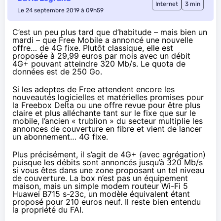
Internet
3 min
Le 24 septembre 2019 à 09h59
C’est un peu plus tard que d’habitude – mais bien un
mardi
–
que Free Mobile a annoncé une nouvelle
offre… de 4G fixe. Plutôt classique, elle est
proposée à 29,99 euros par mois avec un débit
4G+ pouvant atteindre 320 Mb/s. Le quota de
données est de 250 Go.
Si les adeptes de
Free
attendent encore les
nouveautés logicielles et matérielles promises pour
la
Free
box Delta ou une offre revue pour être plus
claire et plus alléchante tant sur le fixe que sur le
mobile, l’ancien « trublion » du secteur multiplie les
annonces de couverture en fibre et vient de lancer
un abonnement…
4G fixe
.
Plus précisément, il s’agit de 4G+ (avec agrégation)
puisque les débits sont annoncés jusqu’à 320 Mb/s
si vous êtes dans une zone proposant un tel niveau
de couverture. La box n’est pas un équipement
maison, mais un simple modem routeur Wi-Fi 5
Huawei B715 s-23c, un modèle équivalent étant
proposé pour
210 euros neuf
. Il reste bien entendu
la propriété du
FAI
.