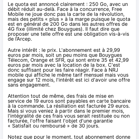
Le quota est annoncé clairement : 250 Go, avec un
débit réduit au-delà. Face à la concurrence,
Free
Mobile ne joue donc pas la carte de la révolution,
mais des petits « plus » à la marge puisque le quota
est en général de 200 Go dans les autres offres de
4G fixe (
illimité chez Bouygues
). Il faut dire que
proposer une telle offre est une obligation vis-à-vis
de l’Arcep.
Autre intérêt : le prix. L'abonnement est à 29,99
euros par mois, soit un peu moins que Bouygues
Télecom,
Orange
et
SFR
, qui sont entre 35 et 42,99
euros par mois avec la location de la box. C'est
donc suffisant pour les faire réagir. Face à NRJ
mobile qui affiche le même tarif mensuel mais vous
engage sur 12 mois, l'intérêt est ici d'avoir une offre
sans engagement.
Attention tout de même, des frais de mise en
service de 19 euros sont payables en carte bancaire
à la commande. La résiliation est facturée 29 euros.
Mais si vous veniez à partir dans le premier mois,
l'intégralité de ces frais vous serait restituée ou non
facturée, l'offre faisant l'objet d'une garantie
« Satisfait ou remboursé » de 30 jours.
Notez que pour le moment, tout abonnement donne