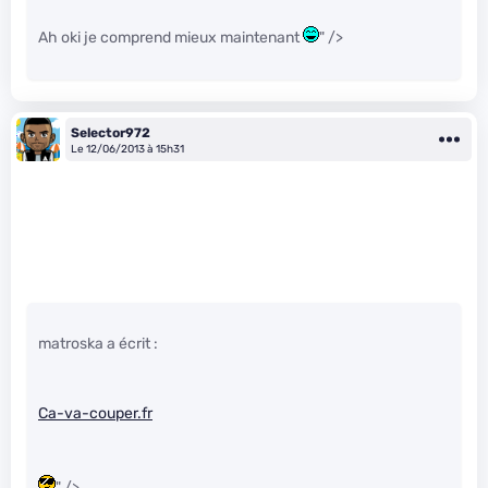
Ah oki je comprend mieux maintenant
" />
Selector972
Le 12/06/2013 à 15h31
matroska a écrit :
Ca-va-couper.fr
" />