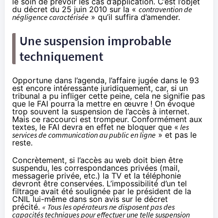
le soin de prévoir les cas d’application. C’est l’objet
du décret du 25 juin 2010 sur la «
contravention de
négligence caractérisée
» qu’il suffira d’amender.
Une suspension improbable
techniquement
Opportune dans l’agenda, l’affaire jugée dans le 93
est encore intéressante juridiquement, car, si un
tribunal a pu infliger cette peine, cela ne signifie pas
que le FAI pourra la mettre en œuvre ! On évoque
trop souvent la suspension de l’accès à internet.
Mais ce raccourci est trompeur. Conformément aux
textes, le FAI devra en effet ne bloquer que «
les
services de communication au public en ligne
» et pas le
reste.
Concrètement, si l’accès au web doit bien être
suspendu, les correspondances privées (mail,
messagerie privée, etc.) la TV et la téléphonie
devront être conservées. L’impossibilité d’un tel
filtrage avait été soulignée
par le président de la
CNIL
lui-même dans son avis sur le décret
précité.
« Tous les opérateurs ne disposent pas des
capacités techniques pour effectuer une telle suspension