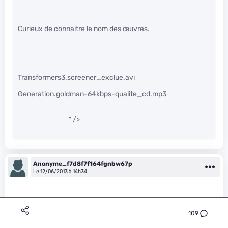
Curieux de connaitre le nom des œuvres.
Transformers3.screener_exclue.avi
Generation.goldman-64kbps-qualite_cd.mp3
" />
Anonyme_f7d8f7f164fgnbw67p
Le 12/06/2013 à 14h34
109