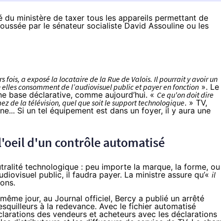
té du ministère
de taxer tous les appareils
permettant de
 poussée par
le sénateur socialiste David Assouline
ou les
s fois, a exposé la locataire de la Rue de Valois. Il pourrait y avoir un
on elles consomment de l’audiovisuel public et payer en fonction
». Le
une base déclarative, comme aujourd’hui. «
Ce qu'on doit dire
mez de la télévision, quel que soit le support technologique
. » TV,
e... Si un tel équipement est dans un foyer, il y aura une
l'oeil d'un contrôle automatisé
utralité technologique : peu importe la marque, la forme, ou
iovisuel public, il faudra payer. La ministre assure qu’«
il
ions.
ême jour, au Journal officiel, Bercy a publié un arrêté
squilleurs à la redevance
. Avec le fichier automatisé
clarations des vendeurs et acheteurs avec les déclarations