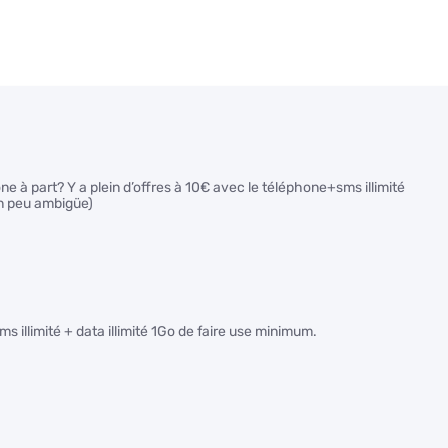
e à part? Y a plein d’offres à 10€ avec le téléphone+sms illimité
 un peu ambigüe)
ms illimité + data illimité 1Go de faire use minimum.