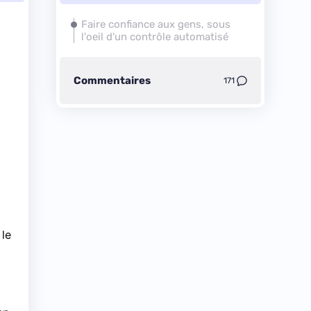
Faire confiance aux gens, sous
l'oeil d'un contrôle automatisé
Commentaires
171
 le