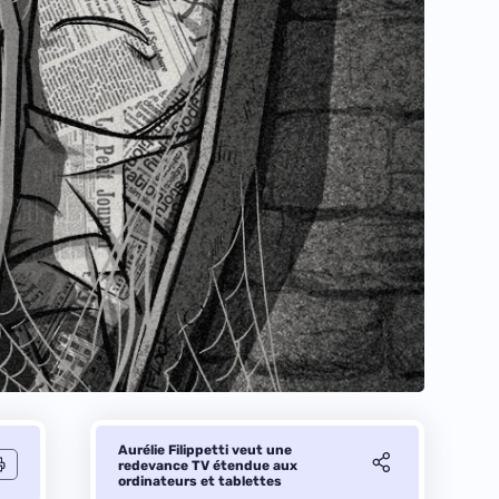
Aurélie Filippetti veut une
redevance TV étendue aux
ordinateurs et tablettes