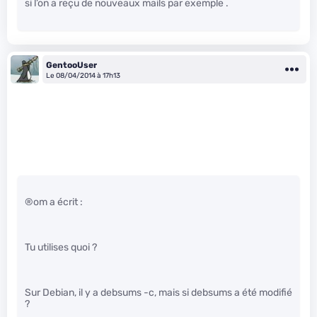
si l’on a reçu de nouveaux mails par exemple .
GentooUser
Le 08/04/2014 à 17h13
®om a écrit :
Tu utilises quoi ?
Sur Debian, il y a debsums -c, mais si debsums a été modifié
?