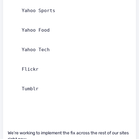
     Yahoo Sports   
     Yahoo Food   
     Yahoo Tech   
     Flickr   
     Tumblr   
We’re working to implement the fix across the rest of our sites