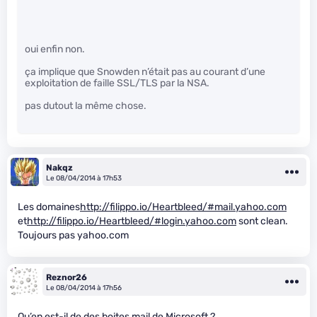
oui enfin non.
ça implique que Snowden n’était pas au courant d’une
exploitation de faille SSL/TLS par la NSA.
pas dutout la même chose.
Nakqz
Le 08/04/2014 à 17h53
Les domaines
http://filippo.io/Heartbleed/#mail.yahoo.com
et
http://filippo.io/Heartbleed/#login.yahoo.com
sont clean.
Toujours pas yahoo.com
Reznor26
Le 08/04/2014 à 17h56
Qu’en est-il de des boites mail de Microsoft ?