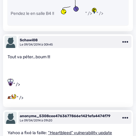
Pendez le en salle B4 !!
" />
" />
Schawi08
Le 09/04/2014 à 00h45
Tout va péter…boum !!!
" />
" />
anonyme_5308cee4763677866e1421efa4474f79
Le 09/04/2014 à 01h20
Yahoo a fixé la faille:
“Heartbleed” vulnerability update