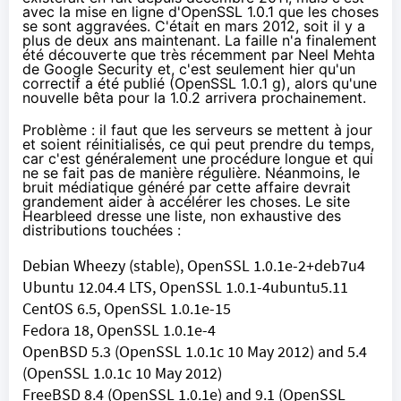
avec la mise en ligne d'OpenSSL 1.0.1 que les choses
se sont aggravées. C'était en mars 2012, soit il y a
plus de deux ans maintenant. La faille n'a finalement
été découverte que très récemment par Neel Mehta
de Google Security et, c'est seulement hier qu'un
correctif a été publié (OpenSSL 1.0.1 g), alors qu'une
nouvelle bêta pour la 1.0.2 arrivera prochainement.
Problème : il faut que les serveurs se mettent à jour
et soient réinitialisés, ce qui peut prendre du temps,
car c'est généralement une procédure longue et qui
ne se fait pas de manière régulière. Néanmoins, le
bruit médiatique généré par cette affaire devrait
grandement aider à accélérer les choses. Le site
Hearbleed dresse une liste, non exhaustive des
distributions touchées :
Debian Wheezy (stable), OpenSSL 1.0.1e-2+deb7u4
Ubuntu 12.04.4 LTS, OpenSSL 1.0.1-4ubuntu5.11
CentOS 6.5, OpenSSL 1.0.1e-15
Fedora 18, OpenSSL 1.0.1e-4
OpenBSD 5.3 (OpenSSL 1.0.1c 10 May 2012) and 5.4
(OpenSSL 1.0.1c 10 May 2012)
FreeBSD 8.4 (OpenSSL 1.0.1e) and 9.1 (OpenSSL