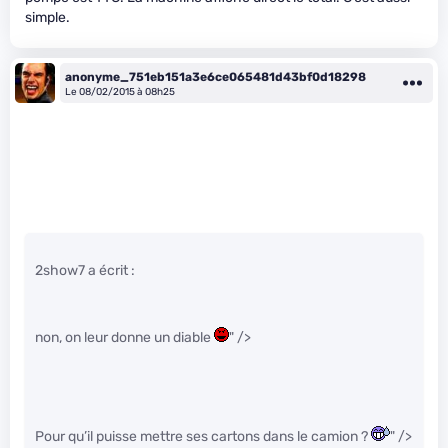
simple.
anonyme_751eb151a3e6ce065481d43bf0d18298
Le 08/02/2015 à 08h25
2show7 a écrit :
non, on leur donne un diable
" />
Pour qu’il puisse mettre ses cartons dans le camion ?
" />