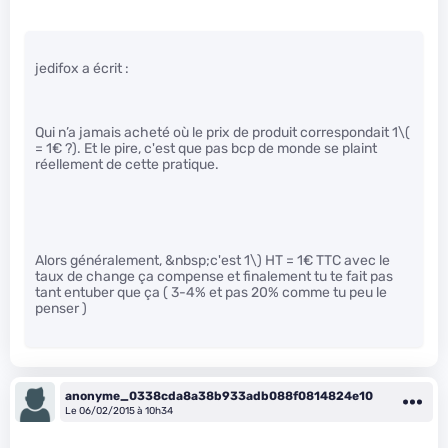
jedifox a écrit :
Qui n’a jamais acheté où le prix de produit correspondait 1
\(
= 1€ ?). Et le pire, c'est que pas bcp de monde se plaint
réellement de cette pratique.
Alors généralement, &nbsp;c'est 1\)
HT = 1€ TTC avec le
taux de change ça compense et finalement tu te fait pas
tant entuber que ça ( 3-4% et pas 20% comme tu peu le
penser )
anonyme_0338cda8a38b933adb088f0814824e10
Le 06/02/2015 à 10h34