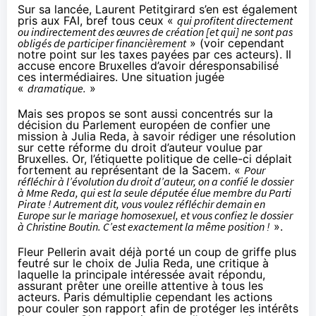
Sur sa lancée, Laurent Petitgirard s’en est également
pris aux FAI, bref tous ceux «
qui profitent directement
ou indirectement des œuvres de création [et qui] ne sont pas
obligés de participer financièrement
» (voir cependant
notre point sur les taxes payées par ces acteurs
). Il
accuse encore Bruxelles d’avoir déresponsabilisé
ces intermédiaires. Une situation jugée
«
dramatique.
»
Mais ses propos se sont aussi concentrés sur la
décision du Parlement européen de confier une
mission à Julia Reda, à savoir rédiger une résolution
sur cette réforme du droit d’auteur voulue par
Bruxelles. Or, l’étiquette politique de celle-ci déplait
fortement au représentant de la Sacem. «
Pour
réfléchir à l’évolution du droit d’auteur, on a confié le dossier
à Mme Reda, qui est la seule députée élue membre du Parti
Pirate ! Autrement dit, vous voulez réfléchir demain en
Europe sur le mariage homosexuel, et vous confiez le dossier
à Christine Boutin. C’est exactement la même position !
».
Fleur Pellerin
avait déjà porté un coup de griffe plus
feutré sur le choix de Julia Reda, une critique à
laquelle la principale intéressée
avait répondu
,
assurant prêter une oreille attentive à tous les
acteurs. Paris démultiplie cependant les actions
pour couler son rapport afin de protéger les intérêts