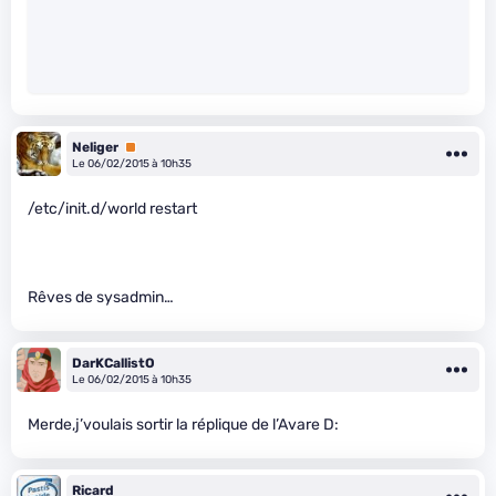
Neliger
Premium
Le 06/02/2015 à 10h35
/etc/init.d/world restart
Rêves de sysadmin…
DarKCallistO
Le 06/02/2015 à 10h35
Merde,j’voulais sortir la réplique de l’Avare D:
Ricard