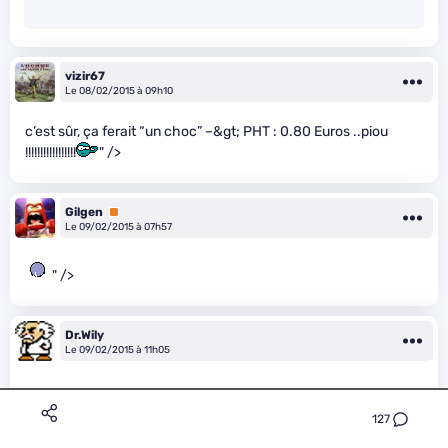
vizir67
Le 08/02/2015 à 09h10
c’est sûr, ça ferait “un choc” –&gt; PHT : 0.80 Euros ..piou
!!!!!!!!!!!!!!!!!
" />
Gilgen
Premium
Le 09/02/2015 à 07h57
" />
Dr.Wily
Le 09/02/2015 à 11h05
127