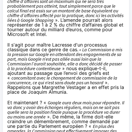
chiffre d’affaires sont un maximum qui ne sera très
probablement pas atteint, tout simplement parce que le
calcul final est assis sur un montant de base équivalent au
chiffre d’affaires affecté par la pratique, donc ici les activités
liées à Google Shopping
». L’amende pourrait alors
représenter de 1 à 2 % du chiffre d’affaires global et
tourner autour du milliard d’euros, comme pour
Microsoft et Intel.
Il s'agit pour maître Lacresse d'un processus
classique dans ce genre de cas.
« La Commission a mis
la pression sur Google en attendant des engagements de sa
part, mais Google n’est pas allée aussi loin que la
Commission l’aurait souhaitée, elle a donc décidé de passer
à la procédure contentieuse
» nous explique-t-il,
ajoutant au passage que l’envoi des griefs est
«
concomitant avec le changement de commissaire de la
concurrence, ce qui n’est sans doute pas un hasard
».
Rappelons que Margrethe Vestager a en effet pris la
place de Joaquim Almunia.
Et maintenant ? «
Google aura deux mois pour répondre. Il
va donc y avoir des échanges réguliers, mais on ne sait pas
quelle sera la position finale puisque la procédure va durer
au moins une année
». De même, la firme doit-elle
craindre un démembrement, comme demandé par
une partie du Parlement européen ? «
En plus des
amendes, la Commission peut effectivement imposer des