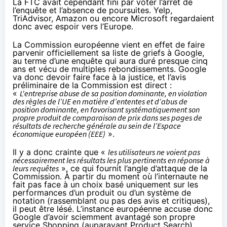
La FTC avait cependant fini par voter l’arrêt de
l’enquête et l’absence de poursuites. Yelp,
TriAdvisor,
Amazon
ou encore Microsoft regardaient
donc avec espoir vers l’Europe.
La Commission européenne vient en effet de faire
parvenir officiellement
sa liste de griefs à Google
,
au terme d’une enquête qui aura duré presque cinq
ans et vécu de multiples rebondissements. Google
va donc devoir faire face à la justice, et l’avis
préliminaire de la Commission est direct :
«
L'entreprise abuse de sa position dominante, en violation
des règles de l’UE en matière d’ententes et d’abus de
position dominante, en favorisant systématiquement son
propre produit de comparaison de prix dans ses pages de
résultats de recherche générale au sein de l’Espace
économique européen (EEE)
».
Il y a donc crainte que «
les utilisateurs ne voient pas
nécessairement les résultats les plus pertinents en réponse à
leurs requêtes
», ce qui fournit l’angle d’attaque de la
Commission. À partir du moment où l’internaute ne
fait pas face à un choix basé uniquement sur les
performances d’un produit ou d’un système de
notation (rassemblant ou pas des avis et critiques),
il peut être lésé. L’instance européenne accuse donc
Google d’avoir sciemment avantagé son propre
service Shopping (auparavant Product Search),