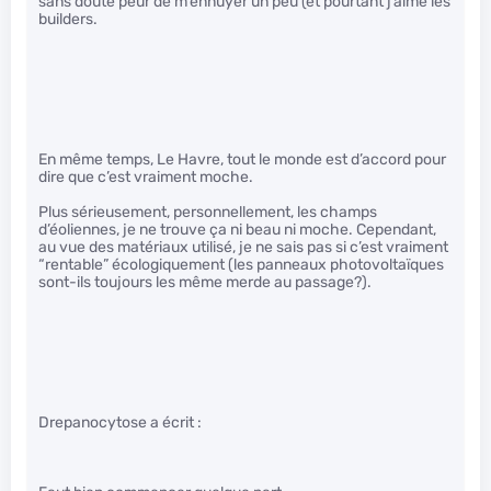
sans doute peur de m’ennuyer un peu (et pourtant j’aime les
builders.
En même temps, Le Havre, tout le monde est d’accord pour
dire que c’est vraiment moche.
Plus sérieusement, personnellement, les champs
d’éoliennes, je ne trouve ça ni beau ni moche. Cependant,
au vue des matériaux utilisé, je ne sais pas si c’est vraiment
“rentable” écologiquement (les panneaux photovoltaïques
sont-ils toujours les même merde au passage?).
Drepanocytose a écrit :