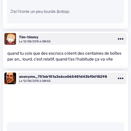
J’ai l’ironie un peu lourde.&nbsp;
Tim-timmy
Le 12/08/2015 à 08h55
quand tu vois que des escrocs créent des centaines de boîtes
par an… lourd, c’est relatif, quand t’as l’habitude ça va vite
anonyme_751eb151a3e6ce065481d43bf0d18298
Le 12/08/2015 à 08h55