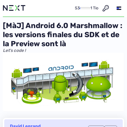
S3
1 Tio
[MàJ] Android 6.0 Marshmallow :
les versions finales du SDK et de
la Preview sont là
Let's code !
David Legrand