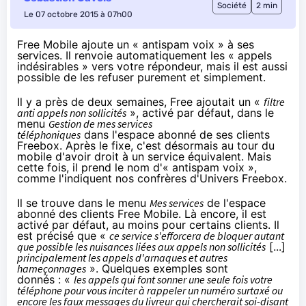
Société
2 min
Le 07 octobre 2015 à 07h00
Free Mobile ajoute un « antispam voix » à ses
services. Il renvoie automatiquement les « appels
indésirables » vers votre répondeur, mais il est aussi
possible de les refuser purement et simplement.
Il y a près de deux semaines, Free ajoutait un «
filtre
anti appels non sollicités
», activé par défaut, dans le
menu
Gestion de mes services
téléphoniques
dans l'espace abonné de ses clients
Freebox
. Après le fixe, c'est désormais au tour du
mobile d'avoir droit à un service équivalent. Mais
cette fois, il prend le nom d'« antispam voix »,
comme l'indiquent
nos confrères d'Univers Freebox
.
Il se trouve dans le menu
Mes services
de l'espace
abonné des clients Free Mobile. Là encore, il est
activé par défaut, au moins pour certains clients. Il
est précisé que «
ce service s'efforcera de bloquer autant
que possible les nuisances liées aux appels non sollicités
[...]
principalement les appels d'arnaques et autres
hameçonnages
». Quelques exemples sont
donnés : «
les appels qui font sonner une seule fois votre
téléphone pour vous inciter à rappeler un numéro surtaxé ou
encore les faux messages du livreur qui chercherait soi-disant