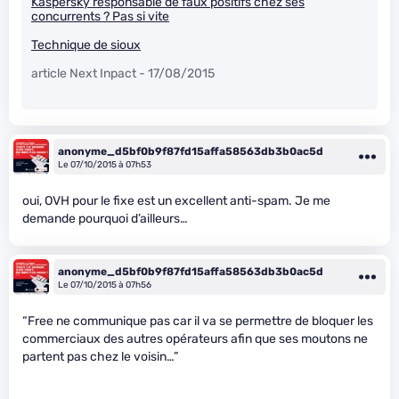
Kaspersky responsable de faux positifs chez ses
concurrents ? Pas si vite
Technique de sioux
article Next Inpact - 17/08/2015
anonyme_d5bf0b9f87fd15affa58563db3b0ac5d
Le 07/10/2015 à 07h53
oui, OVH pour le fixe est un excellent anti-spam. Je me
demande pourquoi d’ailleurs…
anonyme_d5bf0b9f87fd15affa58563db3b0ac5d
Le 07/10/2015 à 07h56
“Free ne communique pas car il va se permettre de bloquer les
commerciaux des autres opérateurs afin que ses moutons ne
partent pas chez le voisin…”