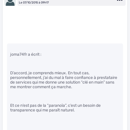
Le 07/10/2015 à 09h17
joma74fr a écrit :
D’accord, je comprends mieux. En tout cas,
personnellement, j’ai du mal à faire confiance à prestataire
de services qui me donne une solution “clé en main” sans
me montrer comment ça marche.
Et ce n’est pas de la “paranoïa”, c’est un besoin de
transparence qui me paraît naturel.