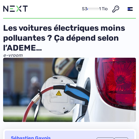
S3
1 Tio
Les voitures électriques moins
polluantes ? Ça dépend selon
l’ADEME…
e-vroom
Sébastien Gavois