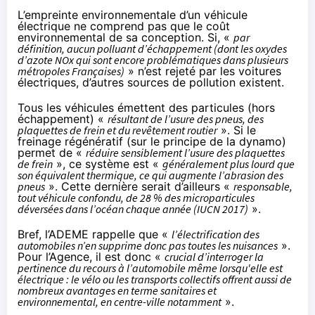
L’empreinte environnementale d’un véhicule
électrique ne comprend pas que le coût
environnemental de sa conception. Si, «
par
définition, aucun polluant d’échappement (dont les oxydes
d’azote NOx qui sont encore problématiques dans plusieurs
métropoles Françaises)
» n’est rejeté par les voitures
électriques, d’autres sources de pollution existent.
Tous les véhicules émettent des particules (hors
échappement) «
résultant de l’usure des pneus, des
plaquettes de frein et du revêtement routier
». Si le
freinage régénératif (sur le principe de la dynamo)
permet de «
réduire sensiblement l’usure des plaquettes
de frein
», ce système est «
généralement plus lourd que
son équivalent thermique, ce qui augmente l’abrasion des
pneus
». Cette dernière serait d’ailleurs «
responsable,
tout véhicule confondu, de 28 % des microparticules
déversées dans l’océan chaque année (IUCN 2017)
».
Bref, l’ADEME rappelle que «
l’électrification des
automobiles n’en supprime donc pas toutes les nuisances
».
Pour l’Agence, il est donc «
crucial d’interroger la
pertinence du recours à l’automobile même lorsqu'elle est
électrique : le vélo ou les transports collectifs offrent aussi de
nombreux avantages en terme sanitaires et
environnemental, en centre-ville notamment
».