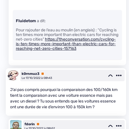
Fluidetom
a dit:
Pour rajouter de l’eau au moulin (en anglais) : “Cycling is
ten times more important than electric cars for reaching
net-zero cities”
https://theconversation.com/cycling-
is-ten-times-more-important-than-electric-cars-for-
reaching-net-zero-cities-157163
k0rnmuz3
Premium
Le 17/10/2022 à 08h43
J’ai pas compris pourquoi la comparaison des 100/160k km
tient la comparaison avec une voiture essence mais pas
avec un diesel ? Tu sous entends que les voitures essence
ont une durée de vie d’environ 100 à 150k km ?
fdorin
Premium
Le 17/10/2022 à 08h52