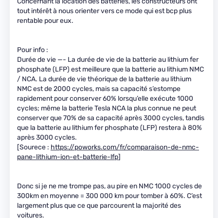
Concernant la location des batteries, les constructeurs ont
tout intérêt à nous orienter vers ce mode qui est bcp plus
rentable pour eux.
Pour info :
Durée de vie —- La durée de vie de la batterie au lithium fer
phosphate (LFP) est meilleure que la batterie au lithium NMC
/ NCA. La durée de vie théorique de la batterie au lithium
NMC est de 2000 cycles, mais sa capacité s’estompe
rapidement pour conserver 60% lorsqu’elle exécute 1000
cycles; même la batterie Tesla NCA la plus connue ne peut
conserver que 70% de sa capacité après 3000 cycles, tandis
que la batterie au lithium fer phosphate (LFP) restera à 80%
après 3000 cycles.
[Sourece :
https://poworks.com/fr/comparaison-de-nmc-
pane-lithium-ion-et-batterie-lfp
]
Donc si je ne me trompe pas, au pire en NMC 1000 cycles de
300km en moyenne = 300 000 km pour tomber à 60%. C’est
largement plus que ce que parcourent la majorité des
voitures.