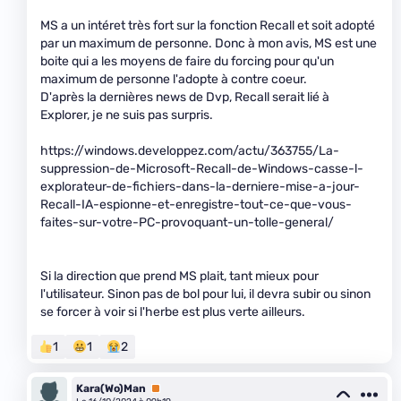
MS a un intéret très fort sur la fonction Recall et soit adopté
par un maximum de personne. Donc à mon avis, MS est une
boite qui a les moyens de faire du forcing pour qu'un
maximum de personne l'adopte à contre coeur.
D'après la dernières news de Dvp, Recall serait lié à
Explorer, je ne suis pas surpris.
https://windows.developpez.com/actu/363755/La-
suppression-de-Microsoft-Recall-de-Windows-casse-l-
explorateur-de-fichiers-dans-la-derniere-mise-a-jour-
Recall-IA-espionne-et-enregistre-tout-ce-que-vous-
faites-sur-votre-PC-provoquant-un-tolle-general/
Si la direction que prend MS plait, tant mieux pour
l'utilisateur. Sinon pas de bol pour lui, il devra subir ou sinon
se forcer à voir si l'herbe est plus verte ailleurs.
1
1
2
Kara(Wo)Man
Premium