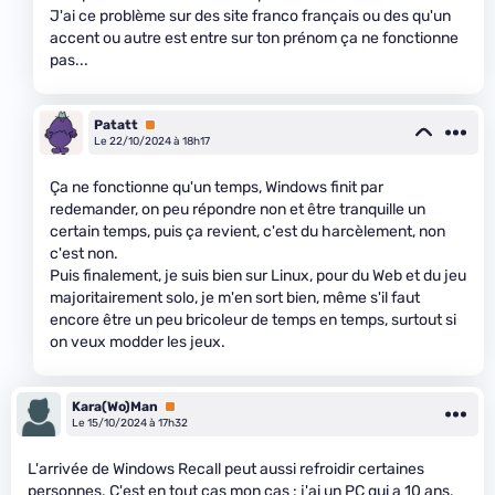
J'ai ce problème sur des site franco français ou des qu'un
accent ou autre est entre sur ton prénom ça ne fonctionne
pas...
Patatt
Premium
Le 22/10/2024 à 18h17
Ça ne fonctionne qu'un temps, Windows finit par
redemander, on peu répondre non et être tranquille un
certain temps, puis ça revient, c'est du harcèlement, non
c'est non.
Puis finalement, je suis bien sur Linux, pour du Web et du jeu
majoritairement solo, je m'en sort bien, même s'il faut
encore être un peu bricoleur de temps en temps, surtout si
on veux modder les jeux.
Kara(Wo)Man
Premium
Le 15/10/2024 à 17h32
L'arrivée de Windows Recall peut aussi refroidir certaines
personnes. C'est en tout cas mon cas : j'ai un PC qui a 10 ans,