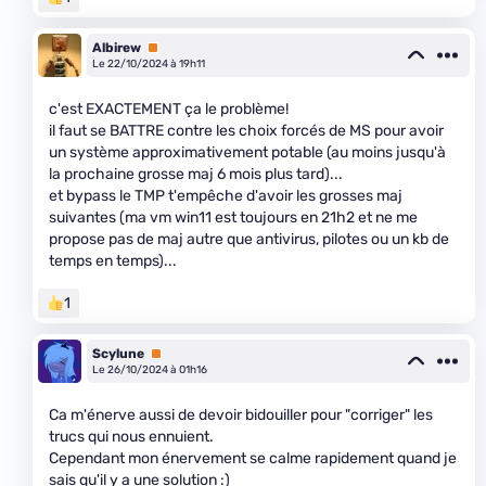
Albirew
Premium
Le 22/10/2024 à 19h11
c'est EXACTEMENT ça le problème!
il faut se BATTRE contre les choix forcés de MS pour avoir
un système approximativement potable (au moins jusqu'à
la prochaine grosse maj 6 mois plus tard)...
et bypass le TMP t'empêche d'avoir les grosses maj
suivantes (ma vm win11 est toujours en 21h2 et ne me
propose pas de maj autre que antivirus, pilotes ou un kb de
temps en temps)...
1
Scylune
Premium
Le 26/10/2024 à 01h16
Ca m'énerve aussi de devoir bidouiller pour "corriger" les
trucs qui nous ennuient.
Cependant mon énervement se calme rapidement quand je
sais qu'il y a une solution :)