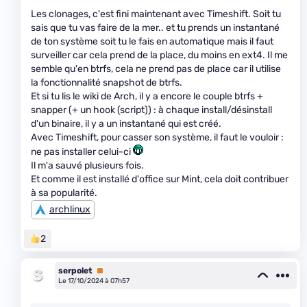
Les clonages, c'est fini maintenant avec Timeshift. Soit tu
sais que tu vas faire de la mer.. et tu prends un instantané
de ton système soit tu le fais en automatique mais il faut
surveiller car cela prend de la place, du moins en ext4. Il me
semble qu'en btrfs, cela ne prend pas de place car il utilise
la fonctionnalité snapshot de btrfs.
Et si tu lis le wiki de Arch, il y a encore le couple btrfs +
snapper (+ un hook (script)) : à chaque install/désinstall
d'un binaire, il y a un instantané qui est créé.
Avec Timeshift, pour casser son système, il faut le vouloir :
ne pas installer celui-ci
Il m'a sauvé plusieurs fois.
Et comme il est installé d'office sur Mint, cela doit contribuer
à sa popularité.
archlinux
2
serpolet
Premium
Le 17/10/2024 à 07h57