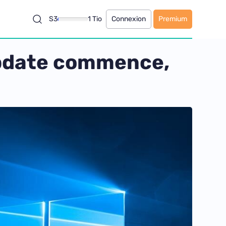
S3
1 Tio
Connexion
Premium
Update commence,