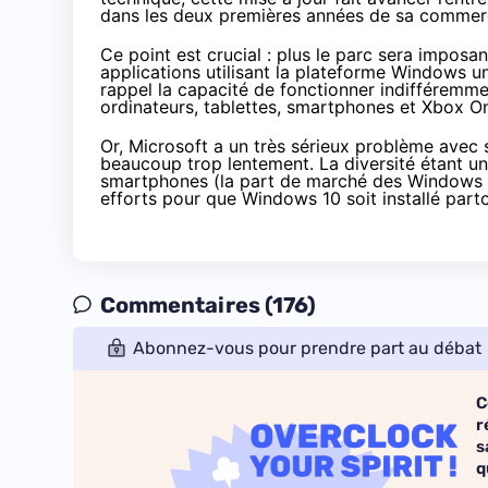
dans les deux premières années de sa commerci
Ce point est crucial : plus le parc sera imposa
applications utilisant la plateforme Windows u
rappel la capacité de fonctionner indifféremm
ordinateurs,
tablettes
,
smartphones
et
Xbox O
Or, Microsoft a un très sérieux problème avec
beaucoup trop lentement. La diversité étant un 
smartphones
(
la part de marché des Windows P
efforts pour que
Windows 10
soit installé part
Commentaires (176)
Abonnez-vous pour prendre part au débat
C
r
s
q