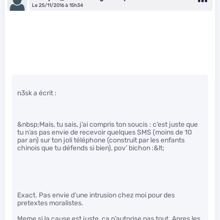
Le 25/11/2016 à 15h34
n3sk a écrit :
&nbsp;Mais, tu sais, j’ai compris ton soucis : c’est juste que
tu n’as pas envie de recevoir quelques SMS (moins de 10
par an) sur ton joli téléphone (construit par les enfants
chinois que tu défends si bien), pov’ bichon :&lt;
Exact. Pas envie d’une intrusion chez moi pour des
pretextes moralistes.
Meme si la cause est juste, ca n’autorise pas tout. Apres les