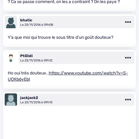
? Ca se passe comment, on les a contraint ? On les paye ?
bhatic
Le 25/11/2016 à 09h08
Y’a que moi qui trouve le sous titre d’un goût douteux?
PtiDidi
Le 25/11/2016 à 09h12
Ho oui très douteux..
https://www.youtube.com/watch?v=S-
UOXb6yEbI
jackjack2
Le 25/11/2016 à 09h13