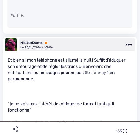
W. T. F.
MisterDams
Premium
Le 25/11/2016 à 16h04
Et bien si, mon téléphone est allumé la nuit ! Suffit d’éduquer
son entourage et de régler les trucs qui envoient des
notifications ou messages pour ne pas être ennuyé en
permanence.
“je ne vois pas l’intérêt de critiquer ce format tant qu’il
fonctionne”
C’est sûr que c’est mieux d’attendre qu’on ne retrouve pas un
des enfants pour réfléchir à pourquoi ça n’a pas fonctionné. Au
155
contraire, nos critiques (au moins les miennes) ont plutôt pour