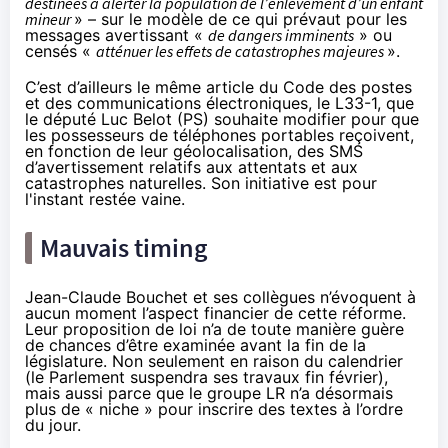
destinées à alerter la population de l’enlèvement d’un enfant
mineur
» – sur le modèle de ce qui prévaut pour les
messages avertissant «
de dangers imminents
» ou
censés «
atténuer les effets de catastrophes majeures
».
C’est d’ailleurs le même article du Code des postes
et des communications électroniques, le
L33-1
, que
le député Luc Belot (PS) souhaite modifier pour que
les possesseurs de téléphones portables reçoivent,
en fonction de leur géolocalisation, des SMS
d’avertissement relatifs aux attentats et aux
catastrophes naturelles. Son
initiative
est pour
l'instant restée vaine.
Mauvais timing
Jean-Claude Bouchet et ses collègues n’évoquent à
aucun moment l’aspect financier de cette réforme.
Leur proposition de loi n’a de toute manière guère
de chances d’être examinée avant la fin de la
législature. Non seulement en raison du calendrier
(le Parlement suspendra ses travaux fin février),
mais aussi parce que le groupe LR n’a désormais
plus de « niche » pour inscrire des textes à l’ordre
du jour.