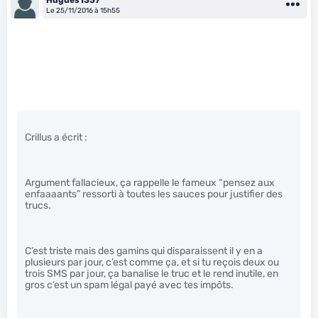
Le 25/11/2016 à 15h55
Crillus a écrit :
Argument fallacieux, ça rappelle le fameux “pensez aux
enfaaaants” ressorti à toutes les sauces pour justifier des
trucs.
C’est triste mais des gamins qui disparaissent il y en a
plusieurs par jour, c’est comme ça, et si tu reçois deux ou
trois SMS par jour, ça banalise le truc et le rend inutile, en
gros c’est un spam légal payé avec tes impôts.