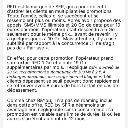
RED
est la marque de
SFR
, qui a pour objectif
d'attirer les clients en multipliant les promotions.
Toute l'année, celles-ci se succèdent et se
ressemblent plus ou moins. Après avoir proposé des
appels, SMS/MMS illimités et 20 Go de data pour 10
euros par mois, l'opérateur était descendu à 5 Go
seulement pour le même prix... avant de revenir il y
a quelques jours à 10 Go. Mais attention, il y a une
subtilité par rapport à la concurrence : il ne s'agit
pas de « Fair use ».
En effet, pour cette promotion, l'opérateur prend
son forfait
RED
1 Go et ajoute 19 Go
supplémentaires par mois. Il explique qu’«
au-delà de
20 Go, rechargement automatique de 100 Mo à 2 €, 4
recharges maximum, puis usage internet bloqué
». Les
clients dépassant se seuil peuvent donc rapidement
se retrouver avec 8 euros de hors forfait en cas de
dépassement.
Comme chez B&You, il n'a pas de roaming inclus
dans cette offre.
RED
by
SFR
a néanmoins un
avantage non négligeable sur la concurrence : sa
promotion est valable sans limite de durée, là où les
autres s'arrêtent au bout de 12 mois.