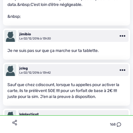
data.&nbsp;C’est loin d’être négligeable.
&nbsp;
jimibio
Le 02/12/2016 à 13h30
Je ne suis pas sur que ça marche sur ta tablette.
jcleg
Le 02/12/2016 à 13h42
Sauf que chez cdiscount, lorsque tu appelles pour activer la
carte, ils te prélèvent 50E !!!! pour un forfait de base à 2€ !!!!
juste pour la sim. J’en ai la preuve à disposition.
lololasticot
Le 02/12/2016 à 13h54
168
J’ai déjà essayé, ça marche sans problème car compatible 4G