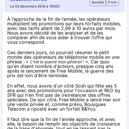
Société
9 min
Le 02 décembre 2016 à 10h00
À l’approche de la fin de l’année, les opérateurs
multiplient les promotions sur leurs forfaits mobiles,
avec des tarifs allant de 2,99 à 10 euros par mois.
Nous avons décidé de les analyser et de les
comparer afin de vous aider à trouver l’offre qui
vous correspond.
Ces derniers jours, on pourrait résumer le petit
monde des opérateurs de téléphonie mobile en une
phrase : «
C'est la guerre mon général !
». Car quoi
qu'en disent nombre d'acteurs, presque cinq ans
après le lancement de Free Mobile, la guerre des
prix est loin d'être terminée.
En effet, nous avons d'un côté
Sosh
qui fête ses 5
ans avec des promotions pour l'occasion et
RED
by
SFR
qui n'en finit pas de (re)relancer des offres
spéciales. De son côté, Free Mobile a lancé hier soir
une vente privée et, comme prévu,
Bouygues
Telecom
a riposté avec un forfait B&You.
Il faut dire que la fin de l'année approche, et avec
elle, le besoin de remplir les objectifs de croissance
de la base d'abonnés, tout en ne laissant pas la