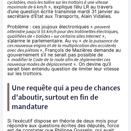
cyclables, mais les tolère sur les trottoirs à une vitesse
maximale de 6 km/h
», explique l’élu LR au travers
d’une
question écrite
transmise mardi 31 janvier au
secrétaire d’État aux Transports, Alain Vidalies.
Problème : ces joujoux électroniques «
peuvent
atteindre jusqu'à 55 km/h pour des trottinettes électriques,
qualifiées de « bolides » sur certains sites Internet
»,
s’alarme le parlementaire. Au vu «
de la puissance de
ces nouveaux engins et de la multiplication des accidents
avec des piétons
», François de Mazières demande au
gouvernement s’il ne serait pas possible de
«
modifier le Code de la route afin de réglementer ces
nouveaux modes de déplacement
». On devine qu’il
serait bien entendu question de limiter leur vitesse
sur les trottoirs.
Une requête qui a peu de chances
d'aboutir, surtout en fin de
mandature
Si l’exécutif dispose en théorie de deux mois pour
répondre aux questions écrites des députés, force
est de constater que Philippe Gosselin,
qui avait