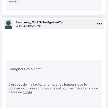
&nbsp;
Anonyme_f7d8f7f164fgnbw67p
Le 01/02/2017 à 14h10
Ghorghor Bey a écrit :
C’est pas de ma faute, je fume, si les fumeurs que tu
connais ou croise sont des ânes et pour les mégots il y a ce
genre de
chose
.