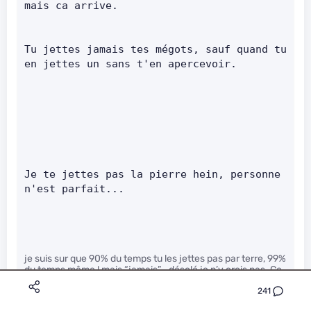
mais ca arrive.      
Tu jettes jamais tes mégots, sauf quand tu 
en jettes un sans t'en apercevoir.      
Je te jettes pas la pierre hein, personne 
n'est parfait...     
je suis sur que 90% du temps tu les jettes pas par terre, 99%
du temps même ! mais “jamais”… désolé je n’y crois pas. Ce
serait vrai à chaque fois on aurait quasiment jamais de
241
mégot par terre dans les rues.