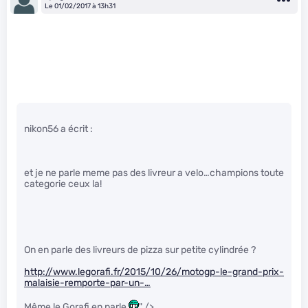
Le 01/02/2017 à 13h31
nikon56 a écrit :
et je ne parle meme pas des livreur a velo…champions toute
categorie ceux la!
On en parle des livreurs de pizza sur petite cylindrée ?
http://www.legorafi.fr/2015/10/26/motogp-le-grand-prix-
malaisie-remporte-par-un-…
Même le Gorafi en parle
" />