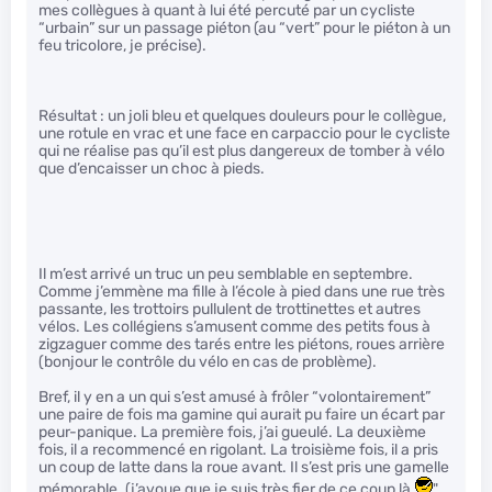
mes collègues à quant à lui été percuté par un cycliste
“urbain” sur un passage piéton (au “vert” pour le piéton à un
feu tricolore, je précise).
Résultat : un joli bleu et quelques douleurs pour le collègue,
une rotule en vrac et une face en carpaccio pour le cycliste
qui ne réalise pas qu’il est plus dangereux de tomber à vélo
que d’encaisser un choc à pieds.
Il m’est arrivé un truc un peu semblable en septembre.
Comme j’emmène ma fille à l’école à pied dans une rue très
passante, les trottoirs pullulent de trottinettes et autres
vélos. Les collégiens s’amusent comme des petits fous à
zigzaguer comme des tarés entre les piétons, roues arrière
(bonjour le contrôle du vélo en cas de problème).
Bref, il y en a un qui s’est amusé à frôler “volontairement”
une paire de fois ma gamine qui aurait pu faire un écart par
peur-panique. La première fois, j’ai gueulé. La deuxième
fois, il a recommencé en rigolant. La troisième fois, il a pris
un coup de latte dans la roue avant. Il s’est pris une gamelle
mémorable. (j’avoue que je suis très fier de ce coup là.
"