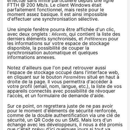
effectué sans limite particulière depuis une ligne
FTTH @ 200 Mb/s. Le client Windows était
parfaitement fonctionnel, mais reste pour le
moment assez basique. Il est ainsi impossible
d'effectuer une synchronisation sélective.
Une simple fenêtre pourra être affichée d'un clic,
avec deux onglets :
Récents
, qui contient la liste des
derniers éléments synchronisés, et
Préférences
pour
les informations sur votre espace de stockage
disponible, la possibilité de couper la
synchronisation automatique et quelques
informations annexes.
Notez d'ailleurs que l'on peut retrouver aussi
l'espace de stockage occupé dans l'interface web,
en cliquant sur le bouton
Paramètres
situé en haut à
droite de la page. Il vous permettra d'accéder à
votre profil (email, nom, langue, etc.), la liste de vos
appareils connectés avec possibilité de révoquer
l'accès, et un formulaire de demande d'aide.
Sur ce point, on regrettera juste de ne pas avoir
pour le moment d'éléments de sécurité renforcée,
comme de la double authentification via une clé de
sécurité, un QR Code ou un SMS. Mais lors d'un
échange avec les développeurs, il nous a été promis
que c'était prévu d'ici quelques jours si tout va