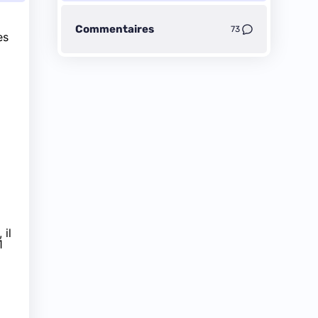
Commentaires
73
es
 il
1