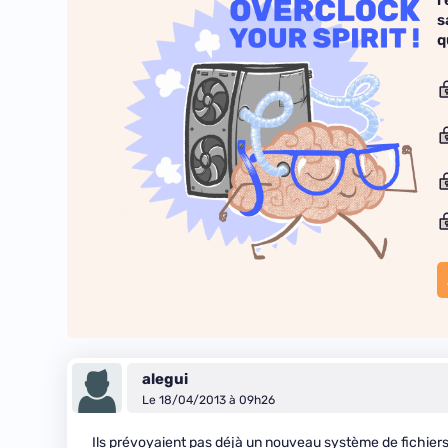
r
s
q
alegui
Le 18/04/2013 à 09h26
Ils prévoyaient pas déjà un nouveau système de fichiers