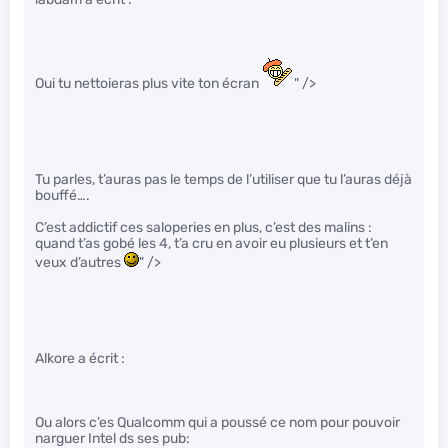
Oui tu nettoieras plus vite ton écran
" />
Tu parles, t’auras pas le temps de l’utiliser que tu l’auras déjà
bouffé….
C’est addictif ces saloperies en plus, c’est des malins :
quand t’as gobé les 4, t’a cru en avoir eu plusieurs et t’en
veux d’autres
" />
Alkore a écrit :
Ou alors c’es Qualcomm qui a poussé ce nom pour pouvoir
narguer Intel ds ses pub: