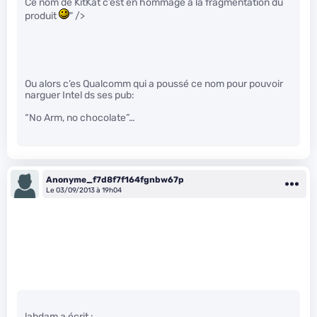
Ce nom de KitKat c’est en hommage à la fragmentation du
produit
" />
Ou alors c’es Qualcomm qui a poussé ce nom pour pouvoir
narguer Intel ds ses pub:
“No Arm, no chocolate”…
Anonyme_f7d8f7f164fgnbw67p
Le 03/09/2013 à 19h04
labdam a écrit :