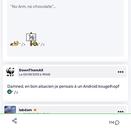
“No Arm, no chocolate”…
" />
" />
DownThemAll
Le 03/09/2013 à 19h05
Damned, en bon alsacien je pensais à un Android kougelhopf
" />
labdam
Premium
Le 03/09/2013 à 19h06
174