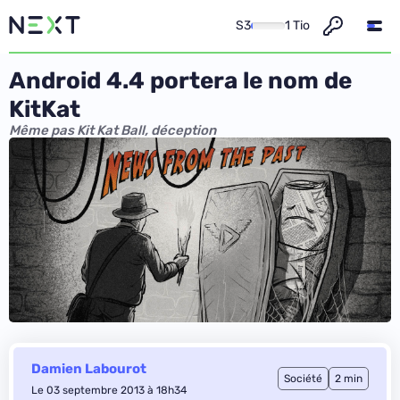
S3
1 Tio
Android 4.4 portera le nom de
KitKat
Même pas Kit Kat Ball, déception
Damien Labourot
Société
2 min
Le 03 septembre 2013 à 18h34