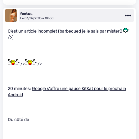
foetus
Le 03/09/2013 à 18h58
C’est un article incomplet (
barbecued je le sais par misterB
"
/>)
" />
" />
20 minutes:
Google s’offre une pause KitKat pour le prochain
Android
Du côté de