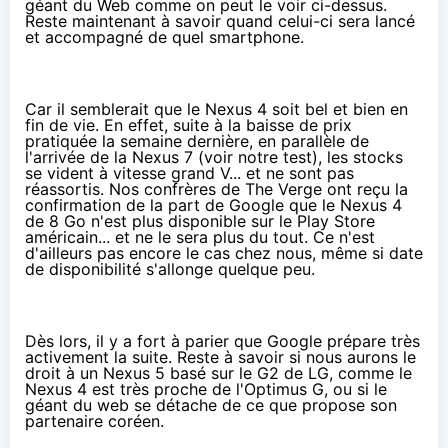
géant du Web comme on peut le voir ci-dessus.
Reste maintenant à savoir quand celui-ci sera lancé
et accompagné de quel smartphone.
Car il semblerait que le Nexus 4 soit bel et bien en
fin de vie. En effet, suite à
la baisse de prix
pratiquée
la semaine dernière, en parallèle de
l'arrivée de la Nexus 7 (voir
notre test
), les stocks
se vident à vitesse grand V... et ne sont pas
réassortis. Nos confrères de The Verge
ont reçu la
confirmation
de la part de Google que le Nexus 4
de 8 Go n'est plus disponible sur le Play Store
américain... et ne le sera plus du tout. Ce n'est
d'ailleurs
pas encore le cas chez nous
, même si date
de disponibilité s'allonge quelque peu.
Dès lors, il y a fort à parier que Google prépare très
activement la suite. Reste à savoir si nous aurons le
droit à un Nexus 5 basé sur le
G2 de LG
, comme le
Nexus 4
est très proche de l'
Optimus G
, ou si le
géant du web se détache de ce que propose son
partenaire coréen.