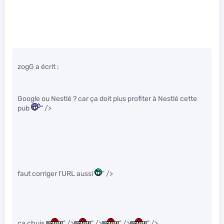
zogG a écrit :
Google ou Nestlé ? car ça doit plus profiter à Nestlé cette
pub
" />
faut corriger l’URL aussi
" />
ca chuis
" />
" />
" />
" />