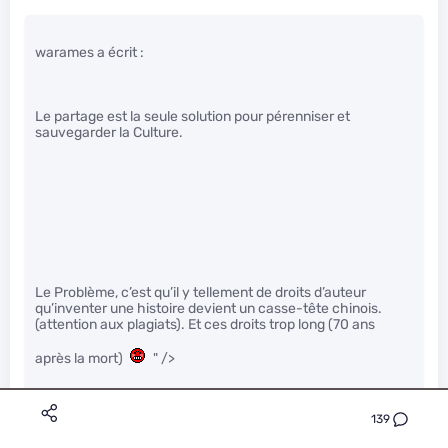
warames a écrit :
Le partage est la seule solution pour pérenniser et
sauvegarder la Culture.
Le Problème, c’est qu’il y tellement de droits d’auteur
qu’inventer une histoire devient un casse-tête chinois.
(attention aux plagiats). Et ces droits trop long (70 ans
après la mort)
" />
139
Vous voulez faire un film, les histoires simples, il vaut mieux
les oublier. Faire complexe, il faut que les gens