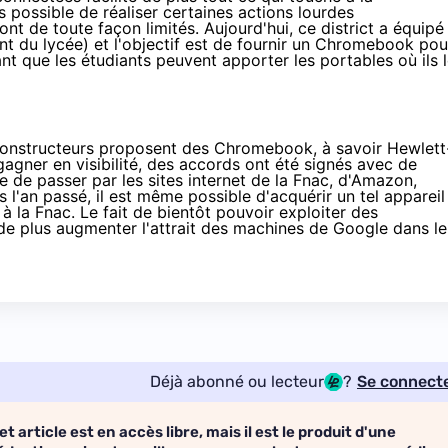
s possible de réaliser certaines actions lourdes
nt de toute façon limités. Aujourd'hui, ce district a équipé
nt du lycée) et l'objectif est de fournir un Chromebook pou
ant que les étudiants peuvent apporter les portables où ils 
constructeurs proposent des Chromebook, à savoir Hewlett
agner en visibilité, des accords ont été signés avec de
e de passer par les sites internet de la
Fnac
, d'
Amazon
,
s l'an passé
, il est même possible d'acquérir un tel appareil
 à la
Fnac
. Le fait de bientôt pouvoir
exploiter des
de plus augmenter l'attrait des machines de Google dans le
Déjà abonné ou lecteur
?
Se connect
et article est en accès libre, mais il est le produit d'une