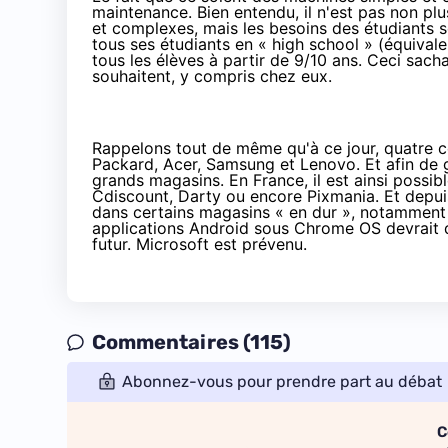
maintenance. Bien entendu, il n'est pas non plu
et complexes, mais les besoins des étudiants so
tous ses étudiants en « high school » (équivale
tous les élèves à partir de 9/10 ans. Ceci sach
souhaitent, y compris chez eux.
Rappelons tout de même qu'à ce jour, quatre 
Packard, Acer, Samsung et Lenovo. Et afin de g
grands magasins. En France, il est ainsi possibl
Cdiscount
,
Darty
ou encore Pixmania. Et
depui
dans certains magasins « en dur », notamment
applications Android sous Chrome OS
devrait 
futur. Microsoft est prévenu.
Commentaires (115)
Abonnez-vous pour prendre part au débat
C