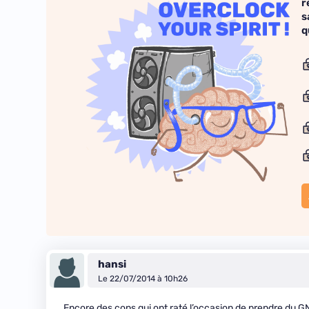
r
s
q
hansi
Le 22/07/2014 à 10h26
Encore des cons qui ont raté l’occasion de prendre du GN