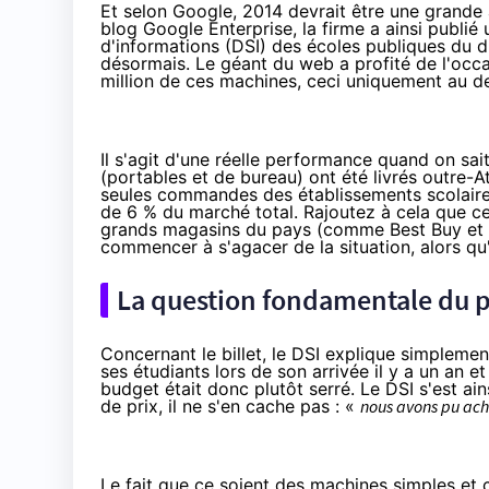
Et selon Google, 2014 devrait être une grande 
blog Google Enterprise
, la firme a ainsi publi
d'informations (DSI) des écoles publiques du d
désormais. Le géant du web a profité de l'occ
million de ces machines, ceci uniquement au d
Il s'agit d'une réelle performance quand on sa
(portables et de bureau) ont été livrés outre-
seules commandes des établissements scolair
de 6 % du marché total. Rajoutez à cela que ce
grands magasins du pays (comme Best Buy et 
commencer à s'agacer de la situation, alors qu'
La question fondamentale du p
Concernant le billet, le DSI explique simpleme
ses étudiants lors de son arrivée il y a un an e
budget était donc plutôt serré. Le DSI s'est a
de prix, il ne s'en cache pas : «
nous avons pu ach
Le fait que ce soient des machines simples et c