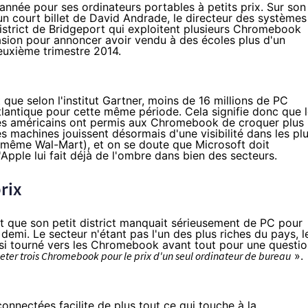
année pour ses ordinateurs portables à petits prix. Sur son
é un court billet de David Andrade, le directeur des systèmes
istrict de Bridgeport qui exploitent plusieurs Chromebook
asion pour annoncer avoir vendu à des écoles plus d'un
euxième trimestre 2014.
it que
selon l'institut Gartner
, moins de 16 millions de PC
Atlantique pour cette même période. Cela signifie donc que 
es américains ont permis aux Chromebook de croquer plus
s machines jouissent désormais d'une visibilité dans les pl
même Wal-Mart), et on se doute que Microsoft doit
Apple lui fait déjà de l'ombre dans bien des secteurs.
rix
nt que son petit district manquait sérieusement de PC pour
t demi. Le secteur n'étant pas l'un des plus riches du pays, l
insi tourné vers les Chromebook avant tout pour une questi
eter trois Chromebook pour le prix d'un seul ordinateur de bureau
».
onnectées facilite de plus tout ce qui touche à la